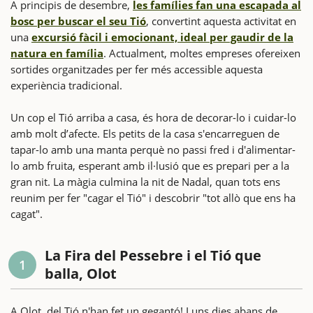
A principis de desembre,
les famílies fan una escapada al
bosc per buscar el seu Tió
, convertint aquesta activitat en
una
excursió fàcil i emocionant, ideal per gaudir de la
natura en família
. Actualment, moltes empreses ofereixen
sortides organitzades per fer més accessible aquesta
experiència tradicional.
Un cop el Tió arriba a casa, és hora de decorar-lo i cuidar-lo
amb molt d’afecte. Els petits de la casa s'encarreguen de
tapar-lo amb una manta perquè no passi fred i d'alimentar-
lo amb fruita, esperant amb il·lusió que es prepari per a la
gran nit. La màgia culmina la nit de Nadal, quan tots ens
reunim per fer "cagar el Tió" i descobrir "tot allò que ens ha
cagat".
La Fira del Pessebre i el Tió que
1
balla, Olot
A Olot, del Tió n'han fet un gegantó! I uns dies abans de