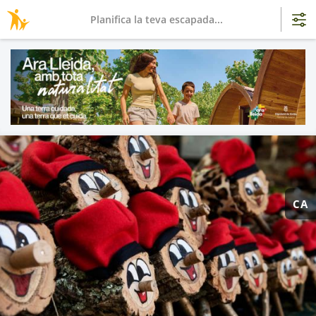
Planifica la teva escapada...
CA