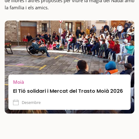
de llibres i altres propostes per viure la màgia del Nadal amb
la família i els amics.
Moià
El Tió solidari i Mercat del Trasto Moià 2026
Desembre