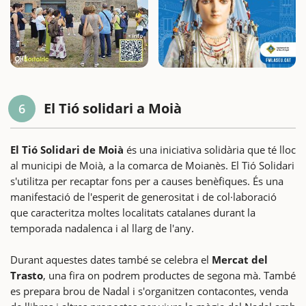
El Tió solidari a Moià
6
El Tió Solidari de Moià
és una iniciativa solidària que té lloc
al municipi de Moià, a la comarca de Moianès. El Tió Solidari
s'utilitza per recaptar fons per a causes benèfiques. És una
manifestació de l'esperit de generositat i de col·laboració
que caracteritza moltes localitats catalanes durant la
temporada nadalenca i al llarg de l'any.
Durant aquestes dates també se celebra el
Mercat del
Trasto
, una fira on podrem productes de segona mà. També
es prepara brou de Nadal i s'organitzen contacontes, venda