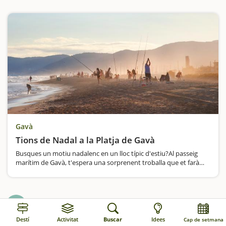
Gavà
Tions de Nadal a la Platja de Gavà
Busques un motiu nadalenc en un lloc típic d'estiu?Al passeig
marítim de Gavà, t'espera una sorprenent troballa que et farà
somriure. Imagina't passejant a prop de la platja de gossos, entre
els carrers Tamarit…
Tions a Montjuic
16
Destí
Activitat
Buscar
Idees
Cap de setmana