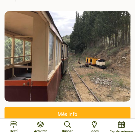
Més info
Destí
Activitat
Buscar
Idees
Cap de setmana