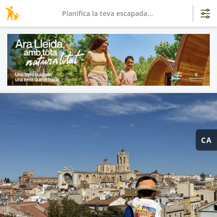
Planifica la teva escapada...
CA