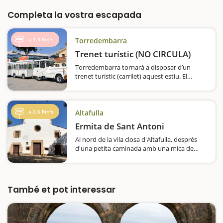
Completa la vostra escapada
a 1,0 Km's
Torredembarra
Trenet turístic (NO CIRCULA)
Torredembarra tornarà a disposar d’un
trenet turístic (carrilet) aquest estiu. El
carrilet estarà en marxa del 19 de juny al 12
de setembre, tots els dies de la setmana. La
primera sortida serà a les 10.30 h des de…
a 2,6 Km's
Altafulla
Ermita de Sant Antoni
Al nord de la vila closa d'Altafulla, després
d'una petita caminada amb una mica de
pujada sortint des del castell, arribareu a
l'ermita de Sant Antoni. És un edifici molt
estètic, especialment la façana principal,…
També et pot interessar