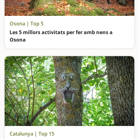
Osona | Top 5
Les 5 millors activitats per fer amb nens a
Osona
Ens endinsem a l'atmosfera del Bosc Encantat de Gurb, contemplem el salt d'aigua més alt de Catalunya, anem d'excursió fins al castanyer de les 9 branques, pugem al tren i coneixem històries i llegendes de bruixes i bandolers al Montseny
Catalunya | Top 15