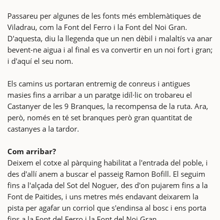
Passareu per algunes de les fonts més emblemàtiques de
Viladrau, com la Font del Ferro i la Font del Noi Gran.
D'aquesta, diu la llegenda que un nen dèbil i malaltís va anar
bevent-ne aigua i al final es va convertir en un noi fort i gran;
i d'aquí el seu nom.
Els camins us portaran entremig de conreus i antigues
masies fins a arribar a un paratge idíl·lic on trobareu el
Castanyer de les 9 Branques, la recompensa de la ruta. Ara,
però, només en té set branques però gran quantitat de
castanyes a la tardor.
Com arribar?
Deixem el cotxe al pàrquing habilitat a l'entrada del poble, i
des d'allí anem a buscar el passeig Ramon Bofill. El seguim
fins a l'alçada del Sot del Noguer, des d'on pujarem fins a la
Font de Paitides, i uns metres més endavant deixarem la
pista per agafar un corriol que s'endinsa al bosc i ens porta
fins a la Font del Ferro i la Font del Noi Gran.