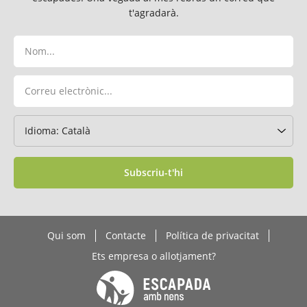
t'agradarà.
Subscriu-t'hi
Qui som
Contacte
Política de privacitat
Ets empresa o allotjament?