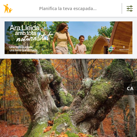
Planifica la teva escapada...
CA