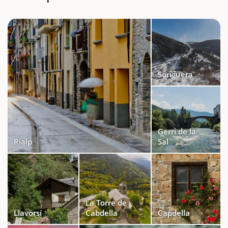
Soriguera
Gerri de la
Rialp
Sal
La Torre de
Llavorsí
Cabdella
Capdella