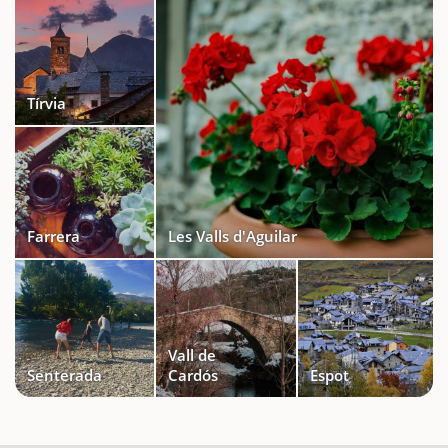
Tírvia
Farrera
Les Valls d'Aguilar
Vall de
Senterada
Cardós
Espot