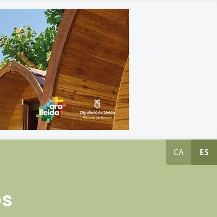
CA
ES
os