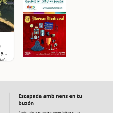
a
 y
ntaña
Escapada amb nens en tu
buzón
Apúntate a
nuestra newsletter
para