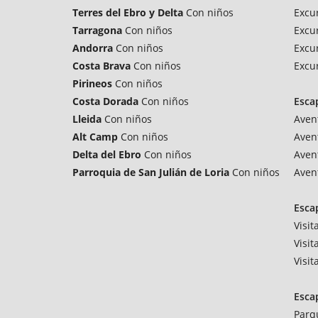
Terres del Ebro y Delta
Con niños
Excu
Tarragona
Con niños
Excur
Andorra
Con niños
Excur
Costa Brava
Con niños
Excur
Pirineos
Con niños
Costa Dorada
Con niños
Esca
Lleida
Con niños
Aven
Alt Camp
Con niños
Aven
Delta del Ebro
Con niños
Aven
Parroquia de San Julián de Loria
Con niños
Aven
Esca
Visit
Visit
Visi
Esca
Parq