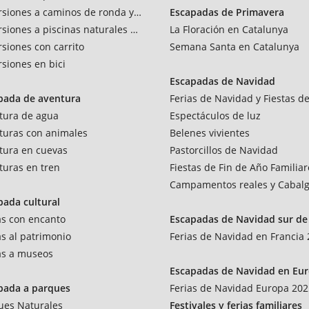
rsiones a caminos de ronda y vías verdes
Escapadas de Primavera
siones a piscinas naturales y rios
La Floración en Catalunya
siones con carrito
Semana Santa en Catalunya
siones en bici
Escapadas de Navidad
pada de aventura
Ferias de Navidad y Fiestas de
tura de agua
Espectáculos de luz
turas con animales
Belenes vivientes
tura en cuevas
Pastorcillos de Navidad
turas en tren
Fiestas de Fin de Año Familiar
Campamentos reales y Cabalg
pada cultural
as con encanto
Escapadas de Navidad sur de 
as al patrimonio
Ferias de Navidad en Francia
tas a museos
Escapadas de Navidad en Eu
pada a parques
Ferias de Navidad Europa 202
ues Naturales
Festivales y ferias familiares