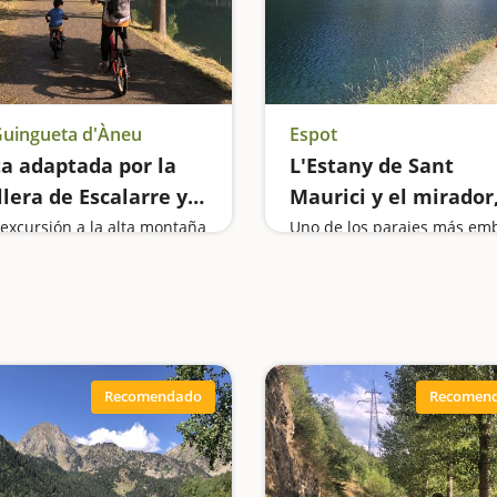
Guingueta d'Àneu
Espot
a adaptada por la
L'Estany de Sant
lera de Escalarre y
Maurici y el mirador
embalse de la
uno de los más boni
excursión a la alta montaña
rassa
del Parque Nacional
Aigüestortes
Recomendado
Recomen