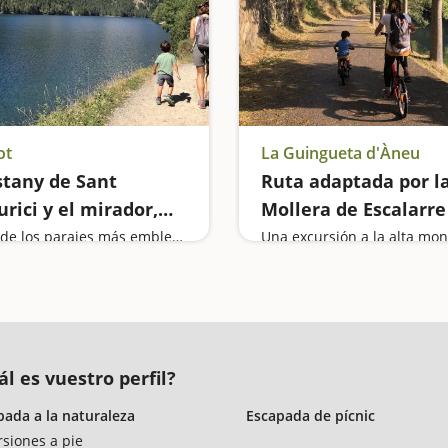
ot
La Guingueta d'Àneu
stany de Sant
Ruta adaptada por l
rici y el mirador,
Mollera de Escalarre
 de los más bonitos
el embalse de la
Uno de los parajes más emblemáticos de Catalunya
Una excursión a la alta mo
 Parque Nacional de
Torrassa
üestortes
ál es vuestro perfil?
pada a la naturaleza
Escapada de pícnic
rsiones a pie