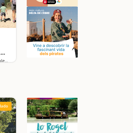
,
tos
Uno de los parajes más emblemáticos de Catalunya
 de
dado