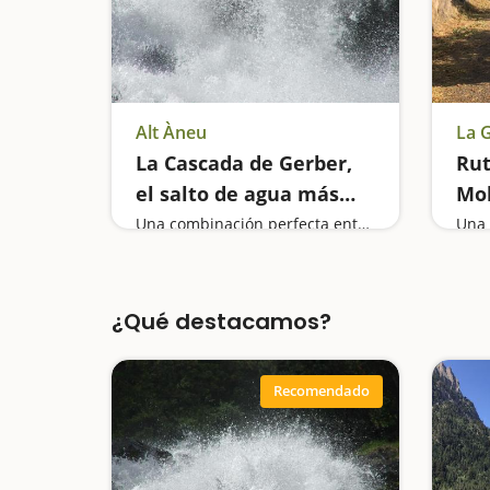
Alt Àneu
La 
La Cascada de Gerber,
Rut
el salto de agua más
Mol
alto del Parque de
el 
Una combinación perfecta entre montaña y agua
Una 
Aigüestortes
Tor
¿Qué destacamos?
Recomendado