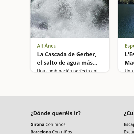
Alt Àneu
Esp
La Cascada de Gerber,
L'E
el salto de agua más
Mau
alto del Parque de
uno
Una combinación perfecta entre montaña y agua
Aigüestortes
del
Aig
¿Dónde queréis ir?
¿Cu
Girona
Con niños
Esca
Barcelona
Con niños
Excu