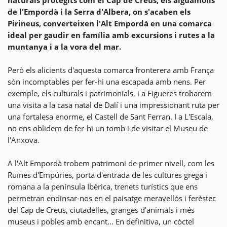
de l'Empordà i la Serra d'Albera, on s'acaben els
Pirineus, converteixen l'Alt Empordà en una comarca
ideal per gaudir en família amb excursions i rutes a la
muntanya i a la vora del mar.
Però els alicients d'aquesta comarca fronterera amb França
són incomptables per fer-hi una escapada amb nens. Per
exemple, els culturals i patrimonials, i a Figueres trobarem
una visita a la casa natal de Dalí i una impressionant ruta per
una fortalesa enorme, el Castell de Sant Ferran. I a L'Escala,
no ens oblidem de fer-hi un tomb i de visitar el Museu de
l'Anxova.
A l'Alt Empordà trobem patrimoni de primer nivell, com les
Ruïnes d'Empúries, porta d'entrada de les cultures grega i
romana a la península Ibèrica, trenets turístics que ens
permetran endinsar-nos en el paisatge meravellós i feréstec
del Cap de Creus, ciutadelles, granges d'animals i més
museus i pobles amb encant... En definitiva, un còctel