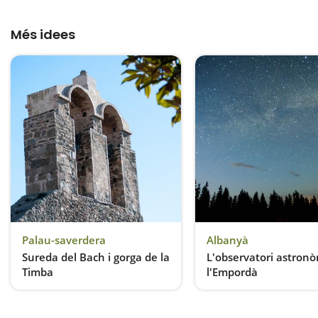
Més idees
Palau-saverdera
Albanyà
Sureda del Bach i gorga de la
L'observatori astronò
Timba
l'Empordà
Molta varietat en poca estona
Les estrelles a l'abast