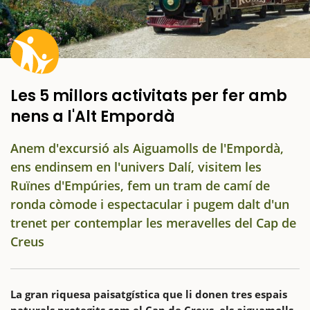
Les 5 millors activitats per fer amb
nens a l'Alt Empordà
Anem d'excursió als Aiguamolls de l'Empordà,
ens endinsem en l'univers Dalí, visitem les
Ruïnes d'Empúries, fem un tram de camí de
ronda còmode i espectacular i pugem dalt d'un
trenet per contemplar les meravelles del Cap de
Creus
La gran riquesa paisatgística que li donen tres espais
naturals protegits com el Cap de Creus, els aiguamolls