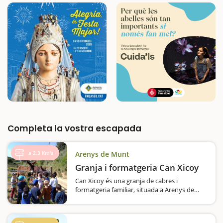
Completa la vostra escapada
a 2,3 Km's
Arenys de Munt
Granja i formatgeria Can Xicoy
Can Xicoy és una granja de cabres i
formatgeria familiar, situada a Arenys de
Munt, a la comarca del Maresme, als peus
del Montnegre i a només 45 min de
Barcelona, i gestionada pels germans Ferran