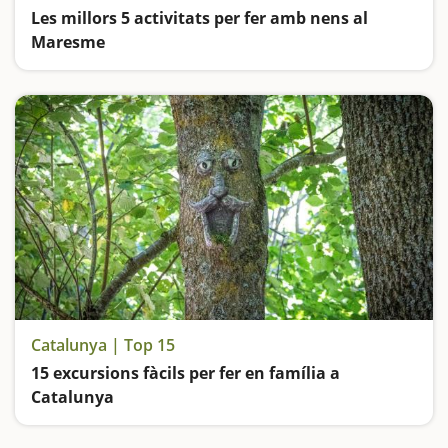
Les millors 5 activitats per fer amb nens al
Maresme
Donem de menjar els animals i aprenem a fer formatge en una granja, fem un camí de ronda, visitem el Castell Burriac i ens divertim als parcs amb escultures i tobogans gegants
Catalunya | Top 15
15 excursions fàcils per fer en família a
Catalunya
Busquem les excursions més fàcils i sorprenents per fer en família