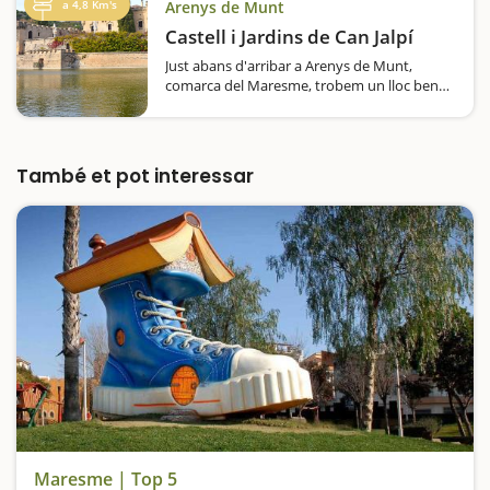
i Adrià Altés Espiell. Durant…
a 4,8 Km's
Arenys de Munt
Castell i Jardins de Can Jalpí
Just abans d'arribar a Arenys de Munt,
comarca del Maresme, trobem un lloc ben
especial. Es tracta del Castell i dels Jardins
Can Jalpí, una edificació del segle XX, per
tant, d'època moderna
però construïda sobre…
També et pot interessar
Maresme | Top 5