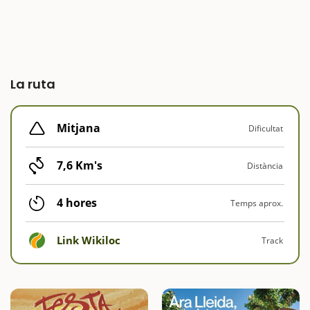
La ruta
Mitjana
Dificultat
7,6 Km's
Distància
4 hores
Temps aprox.
Link Wikiloc
Track