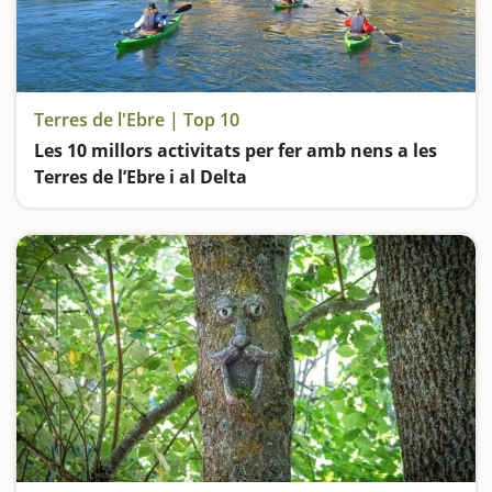
Terres de l'Ebre | Top 10
Les 10 millors activitats per fer amb nens a les
Terres de l’Ebre i al Delta
El riu Ebre, les vies verdes, els parcs naturals, les coves i els castells… La Catalunya sud és un destí ideal per visitar en família