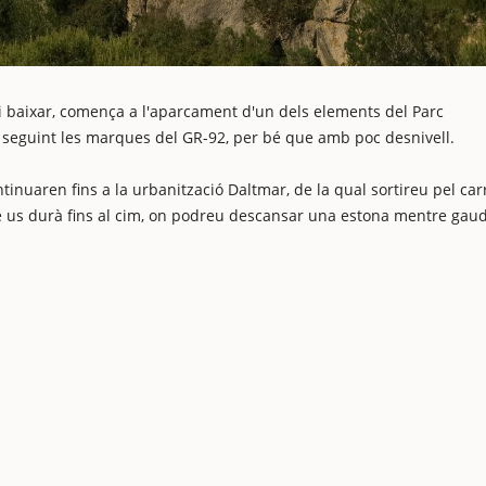
 i baixar, comença a l'aparcament d'un dels elements del Parc
tes seguint les marques del GR-92, per bé que amb poc desnivell.
tinuaren fins a la urbanització Daltmar, de la qual sortireu pel car
que us durà fins al cim, on podreu descansar una estona mentre gaud