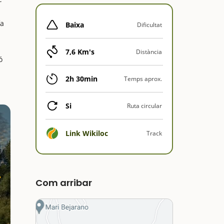
fa
Baixa
Dificultat
7,6 Km's
Distància
ó
2h 30min
Temps aprox.
Si
Ruta circular
Link Wikiloc
Track
Com arribar