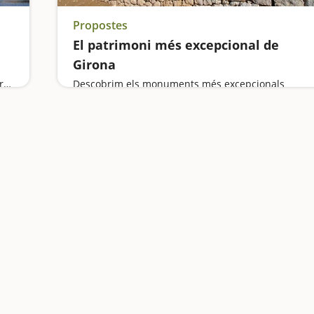
Propostes
El patrimoni més excepcional de
Girona
Excursions entre vinyes, aventures en parcs, patrimoni històric, miniatures de tot tipus i una gimcana per descobrir secrets ben guardats...
Descobrim els monuments més excepcionals