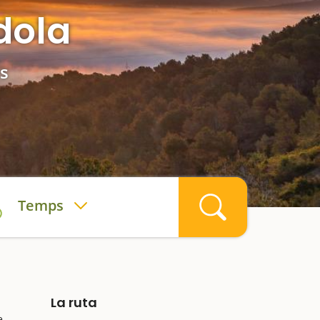
dola
s
Temps
La ruta
e