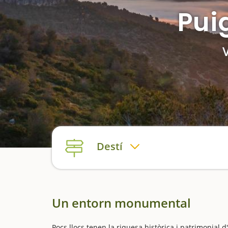
Pui
Destí
Un entorn monumental
Pocs llocs tenen la riquesa històrica i patrimonia