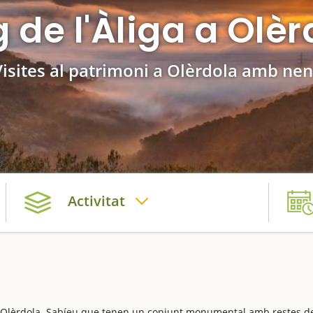
g de l'Àliga a Olèr
Visites al patrimoni a Olèrdola amb nen
Activitat
l d'Olèrdola. Sabíeu que tenen un conjunt monumental amb restes d