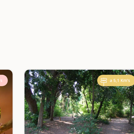
's
a 5,1 Km's