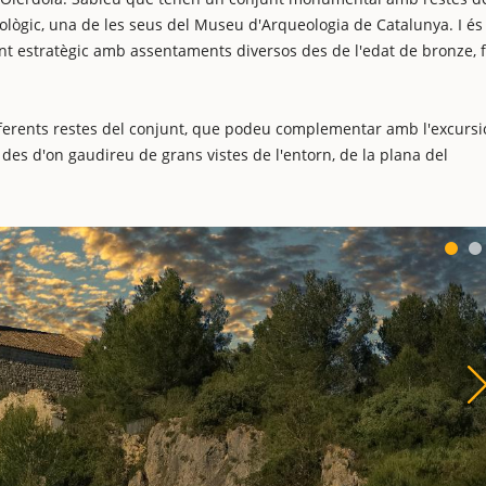
ològic, una de les seus del Museu d'Arqueologia de Catalunya. I és
t estratègic amb assentaments diversos des de l'edat de bronze, 
diferents restes del conjunt, que podeu complementar amb l'excursi
 des d'on gaudireu de grans vistes de l'entorn, de la plana del