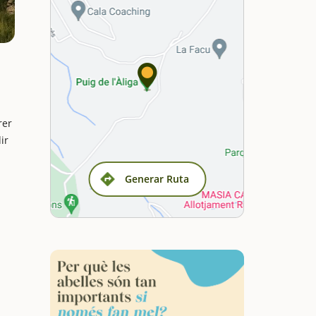
rer
ir
Generar Ruta