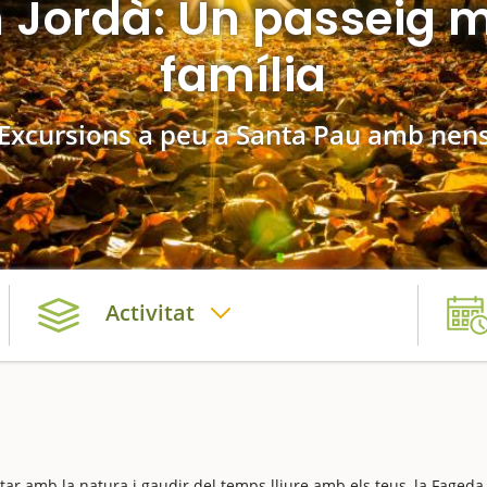
 Jordà: Un passeig m
família
Excursions a peu a Santa Pau amb nen
Activitat
ar amb la natura i gaudir del temps lliure amb els teus, la Fageda