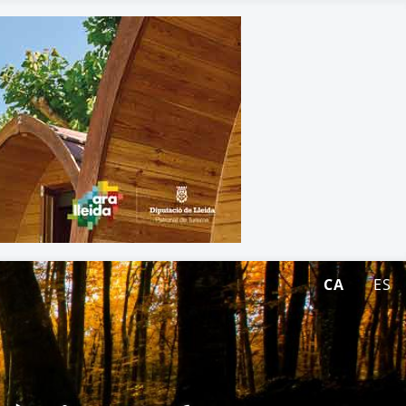
CA
ES