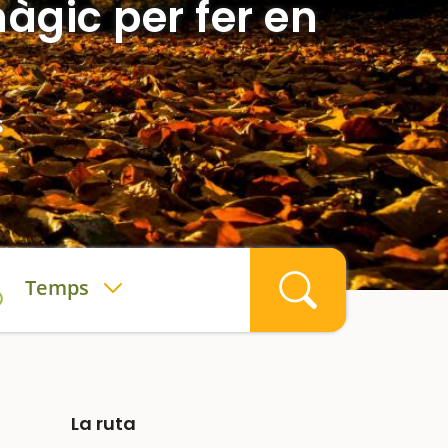
àgic per fer en
s
Temps
La ruta