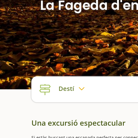
La Fageda d'en
Destí
Una excursió espectacular
Si estàs buscant una escapada perfecta per connect