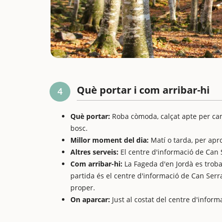
Què portar i com arribar-hi
4
Què portar:
Roba còmoda, calçat apte per cami
bosc.
Millor moment del dia:
Matí o tarda, per apro
Altres serveis:
El centre d'informació de Can 
Com arribar-hi:
La Fageda d'en Jordà es troba
partida és el centre d'informació de Can Serr
proper.
On aparcar:
Just al costat del centre d'infor