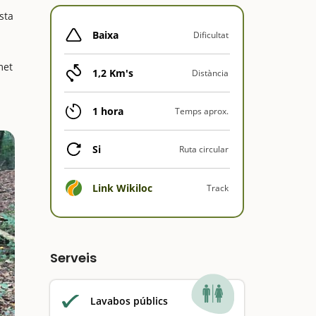
sta
Baixa
Dificultat
met
1,2 Km's
Distància
1 hora
Temps aprox.
Si
Ruta circular
Link Wikiloc
Track
Serveis
Lavabos públics