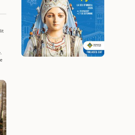
it
.
de