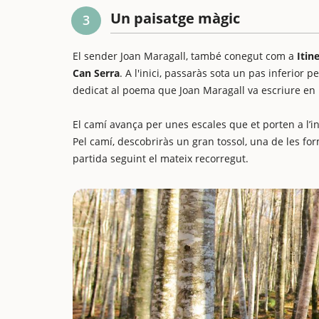
Un paisatge màgic
3
El sender Joan Maragall, també conegut com a
Itine
Can Serra
. A l'inici, passaràs sota un pas inferior 
dedicat al poema que Joan Maragall va escriure en 
El camí avança per unes escales que et porten a l’in
Pel camí, descobriràs un gran tossol, una de les fo
partida seguint el mateix recorregut.