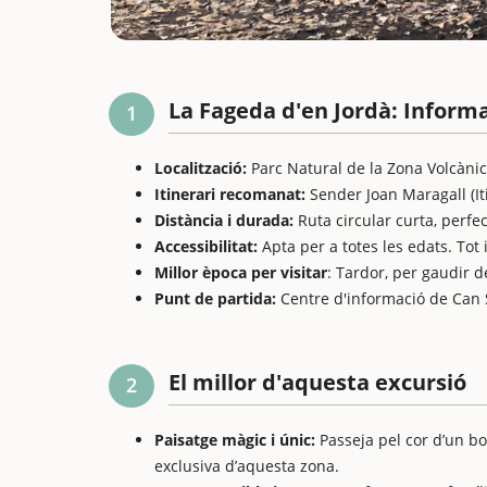
La Fageda d'en Jordà: Informa
1
Localització:
Parc Natural de la Zona Volcànic
Itinerari recomanat:
Sender Joan Maragall (Iti
Distància i durada:
Ruta circular curta, perfe
Accessibilitat:
Apta per a totes les edats. Tot i
Millor època per visitar
: Tardor, per gaudir de
Punt de partida:
Centre d'informació de Can 
El millor d'aquesta excursió
2
Paisatge màgic i únic:
Passeja pel cor d’un bo
exclusiva d’aquesta zona.