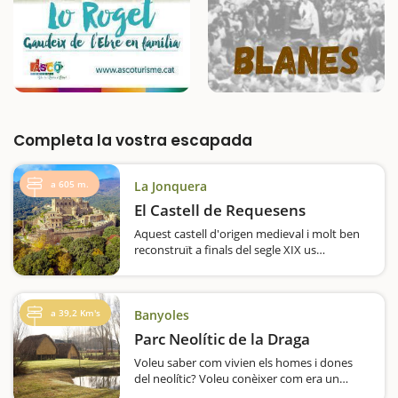
Completa la vostra escapada
a 605 m.
La Jonquera
El Castell de Requesens
Aquest castell d'origen medieval i molt ben
reconstruït a finals del segle XIX us
sorprendrà pel seu aspecte impactant. Si us
pregunten com us imagineu un castell, segur
que el que us vindrà al cap s'assembla molt
al de Requesens.…
a 39,2 Km's
Banyoles
Parc Neolític de la Draga
Voleu saber com vivien els homes i dones
del neolític? Voleu conèixer com era un
poblat de fa 7.500 anys i participar en les