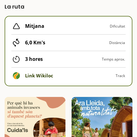
La ruta
Mitjana
Dificultat
6,0 Km's
Distància
3 hores
Temps aprox.
Link Wikiloc
Track