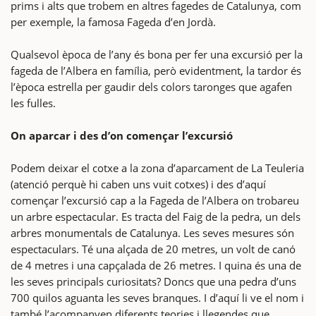
prims i alts que trobem en altres fagedes de Catalunya, com
per exemple, la famosa Fageda d’en Jordà.
Qualsevol època de l’any és bona per fer una excursió per la
fageda de l’Albera en família, però evidentment, la tardor és
l’època estrella per gaudir dels colors taronges que agafen
les fulles.
On aparcar i des d’on començar l’excursió
Podem deixar el cotxe a la zona d’aparcament de La Teuleria
(atenció perquè hi caben uns vuit cotxes) i des d’aquí
començar l’excursió cap a la Fageda de l’Albera on trobareu
un arbre espectacular. Es tracta del Faig de la pedra, un dels
arbres monumentals de Catalunya. Les seves mesures són
espectaculars. Té una alçada de 20 metres, un volt de canó
de 4 metres i una capçalada de 26 metres. I quina és una de
les seves principals curiositats? Doncs que una pedra d’uns
700 quilos aguanta les seves branques. I d’aquí li ve el nom i
també l’acompanyen diferents teories i llegendes que