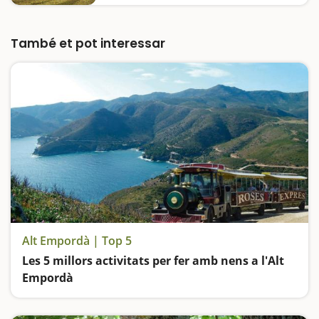
activitats que s'hi feien? A Banyoles, al costat
de l'Estany, hi ha el Poblat Neolític de la
Draga, un dels assentaments…
També et pot interessar
Alt Empordà | Top 5
Les 5 millors activitats per fer amb nens a l'Alt
Empordà
Anem d'excursió als Aiguamolls de l'Empordà, ens endinsem en l'univers Dalí, visitem les Ruïnes d'Empúries, fem un tram de camí de ronda còmode i espectacular i pugem dalt d'un trenet per contemplar les meravelles del Cap de Creus