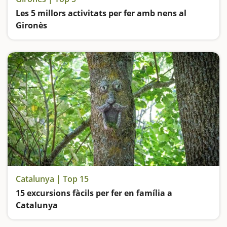
Les 5 millors activitats per fer amb nens al
Gironès
Ens perdem pel Call Jueu de Girona, pugem al Santuari de Rocacorba, gaudim de la riquesa natural de les Deveses de Salt, ens divertim al Tren Petit de Fornells i coneixem la part amable i plàcida dels volcans
Catalunya | Top 15
15 excursions fàcils per fer en família a
Catalunya
Busquem les excursions més fàcils i sorprenents per fer en família