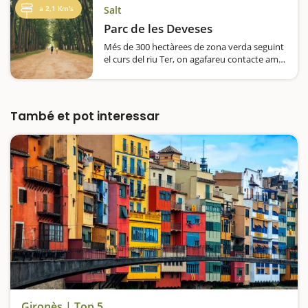
càmeres i descobriran el teatre…
a 2,1 Km's
Salt
Parc de les Deveses
Més de 300 hectàrees de zona verda seguint
el curs del riu Ter, on agafareu contacte amb
la natura i podreu fer els itineraris que més
us encaixin. Depenent de l'època de l'any en
que el visiteu trobareu un parc diferent.
Això, sí, sempre…
També et pot interessar
Gironès | Top 5