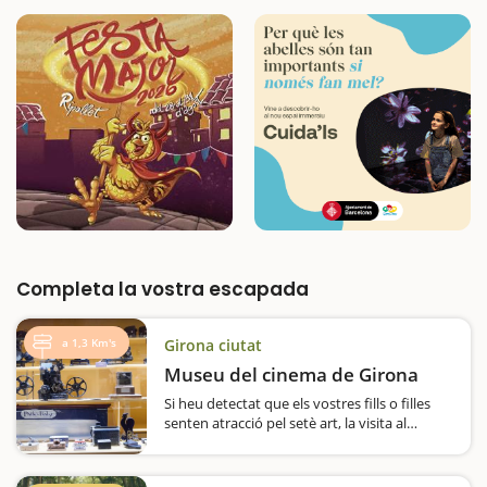
Completa la vostra escapada
a 1,3 Km's
Girona ciutat
Museu del cinema de Girona
Si heu detectat que els vostres fills o filles
senten atracció pel setè art, la visita al
Museu del Cinema de Girona pot ser una
bona experiència.Hi veuran com es feien les
pel·lícules abans que s'inventessin les