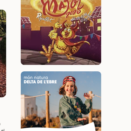
a
 el