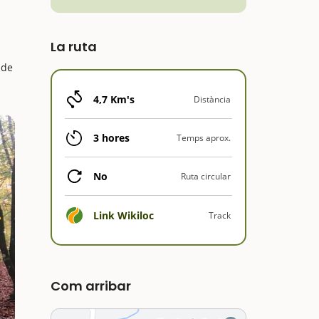
La ruta
 de
4,7 Km's
Distància
3 hores
Temps aprox.
No
Ruta circular
Link Wikiloc
Track
Com arribar