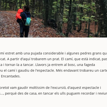
amí estret amb una pujada considerable i algunes pedres grans qu
at. A partir d'aquí trobarem un prat. El camí, que està indicat, pa
 i tornar-la a tancar. Llavors ja entrem al bosc, una fageda
 el camí i gaudiu de l'espectacle. Més endavant trobareu un carte
s Encantades.
bretot vam gaudir moltíssim de l'excursió, d'aquest espectacle i
..., perquè des de casa, en tancar els ulls puguem recordar i reviu