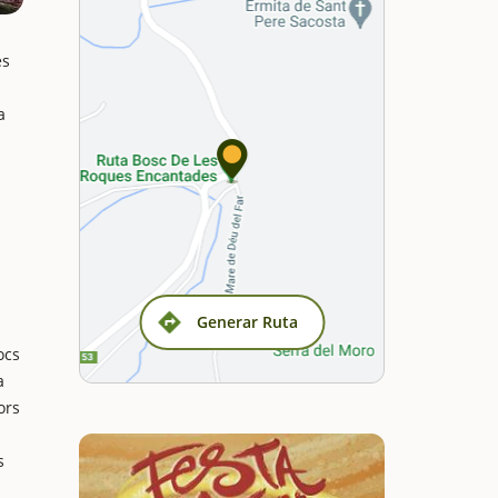
es
a
Generar Ruta
ocs
a
ors
s