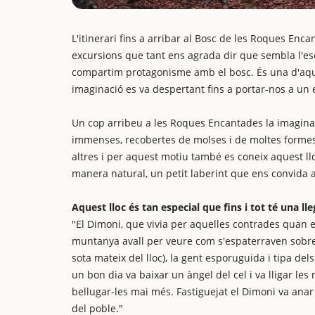
L'itinerari fins a arribar al Bosc de les Roques Enc
excursions que tant ens agrada dir que sembla l'esc
compartim protagonisme amb el bosc. És una d'aque
imaginació es va despertant fins a portar-nos a un e
Un cop arribeu a les Roques Encantades la imagina
immenses, recobertes de molses i de moltes formes 
altres i per aquest motiu també es coneix aquest l
manera natural, un petit laberint que ens convida a e
Aquest lloc és tan especial que fins i tot té una lle
"El Dimoni, que vivia per aquelles contrades quan e
muntanya avall per veure com s'espaterraven sobre l
sota mateix del lloc), la gent esporuguida i tipa d
un bon dia va baixar un àngel del cel i va lligar l
bellugar-les mai més. Fastiguejat el Dimoni va anar 
del poble."