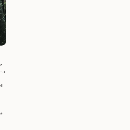
e
ssa
ll
re