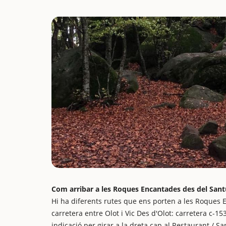
Com arribar a les Roques Encantades des del Santu
Hi ha diferents rutes que ens porten a les Roques E
carretera entre Olot i Vic Des d'Olot: carretera c-1
indicació per girar a la dreta cap al Restaurant / Sa