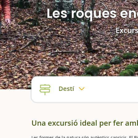
Les roques en
Excurs
Destí
Una excursió ideal per fer am
Les formes de la natura són autèntics capricis. El 