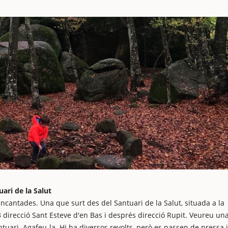
ari de la Salut
ncantades. Una que surt des del Santuari de la Salut, situada a la
53 direcció Sant Esteve d'en Bas i després direcció Rupit. Veureu un
ntuari. Agafeu-la. Hi ha diversos revolts, però es passen de pressa i