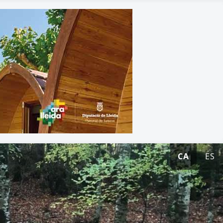
CA
ES