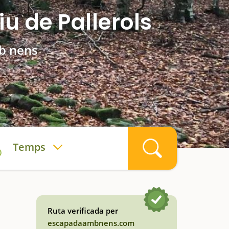
u de Pallerols
mb nens
Temps
Ruta verificada per
escapadaambnens.com