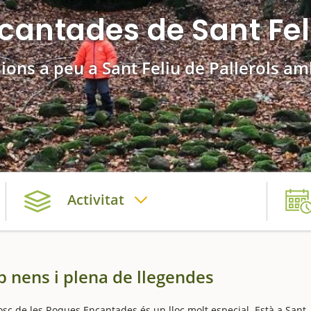
cantades de Sant Feli
ions a peu a Sant Feliu de Pallerols a
Activitat
b nens i plena de llegendes
Bosc de les Roques Encantades és un lloc molt especial. Està a Sant