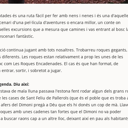
antades és una ruta fàcil per fer amb nens i nenes i és una d'aquell
enari d'una pel·lícula d'aventures o encara millor, un conte on
lles excursions que a mesura que camines i vas entrant al bosc l
scenari fantàstic.
ció continua jugant amb tots nosaltres. Trobarreu roques gegants,
diferents. Les roques estan relativament a prop les unes de les
loc com Les Roques Encadenades. El cas és que han format, de
ntrar, sortir, i sobretot a jugar.
genda. Diu així:
stava de mala lluna passava l'estona fent rodar algun dels grans r
es cases de Sant Feliu de Pallerols (que és el poble que es troba 
els afers del Dimoni pregà a Déu que els hi donés un cop de mà. Llav
es roques amb unes cadenes tan fortes que el Dimoni no va poder
a buscar raons cap a un altre lloc, deixant així en pau als habitant