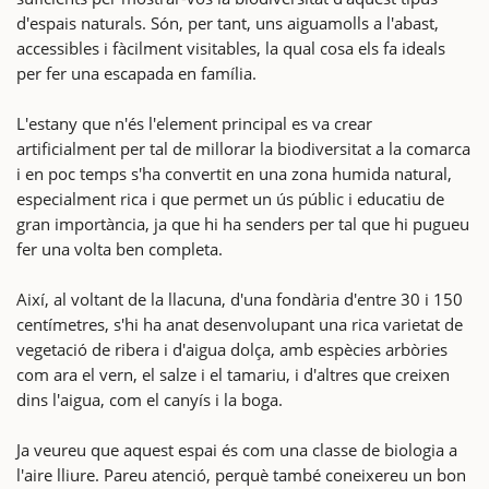
d'espais naturals. Són, per tant, uns aiguamolls a l'abast,
accessibles i fàcilment visitables, la qual cosa els fa ideals
per fer una escapada en família.
L'estany que n'és l'element principal es va crear
artificialment per tal de millorar la biodiversitat a la comarca
i en poc temps s'ha convertit en una zona humida natural,
especialment rica i que permet un ús públic i educatiu de
gran importància, ja que hi ha senders per tal que hi pugueu
fer una volta ben completa.
Així, al voltant de la llacuna, d'una fondària d'entre 30 i 150
centímetres, s'hi ha anat desenvolupant una rica varietat de
vegetació de ribera i d'aigua dolça, amb espècies arbòries
com ara el vern, el salze i el tamariu, i d'altres que creixen
dins l'aigua, com el canyís i la boga.
Ja veureu que aquest espai és com una classe de biologia a
l'aire lliure. Pareu atenció, perquè també coneixereu un bon