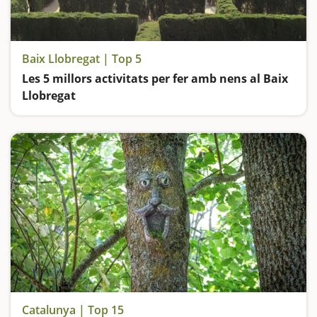
Baix Llobregat | Top 5
Les 5 millors activitats per fer amb nens al Baix
Llobregat
Visitem Catalunya en Miniatura, entrem dins de les Coves de Montserrat, anem d'excursió al Delta del Llobregat, descobrim les mines de Gavà i ens perdem al laberint del Parc de Torreblanca
Catalunya | Top 15