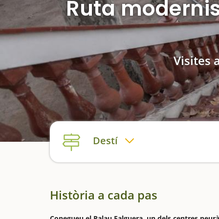
Ruta modernist
Visites 
Destí
Història a cada pas
Conegueu el Palau Falguera, un dels centres neuràlgi