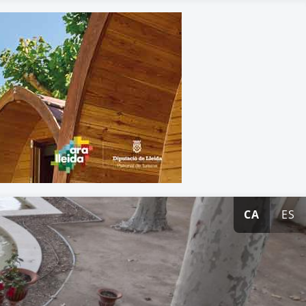
CA
ES