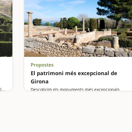
Propostes
El patrimoni més excepcional de
Girona
Visitem Catalunya en Miniatura, entrem dins de les Coves de Montserrat, anem d'excursió al Delta del Llobregat, descobrim les mines de Gavà i ens perdem al laberint del Parc de Torreblanca
Descobrim els monuments més excepcionals