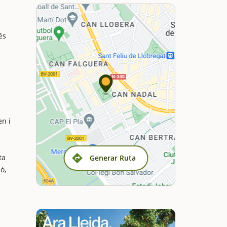
és
a
l
en i
ta
Generar Ruta
ó,