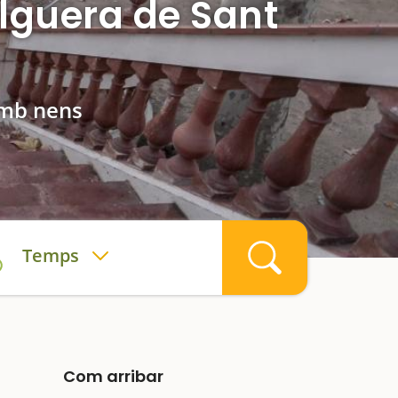
alguera de Sant
 amb nens
Temps
Com arribar