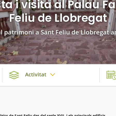
a i visita al Palau F
Feliu de Llobregat
al patrimoni a Sant Feliu de Llobregat
Activitat
cs de Sant Feliu des del segle XVII, i els principals edificis