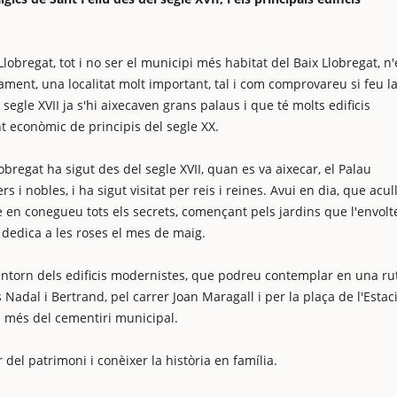
lobregat, tot i no ser el municipi més habitat del Baix Llobregat, n'
cament, una localitat molt important, tal i com comprovareu si feu l
gle XVII ja s'hi aixecaven grans palaus i que té molts edificis
t econòmic de principis del segle XX.
obregat ha sigut des del segle XVII, quan es va aixecar, el Palau
 i nobles, i ha sigut visitat per reis i reines. Avui en dia, que acul
e en conegueu tots els secrets, començant pels jardins que l'envolt
s dedica a les roses el mes de maig.
a entorn dels edificis modernistes, que podreu contemplar en una ru
Nadal i Bertrand, pel carrer Joan Maragall i per la plaça de l'Estaci
 a més del cementiri municipal.
del patrimoni i conèixer la història en família.