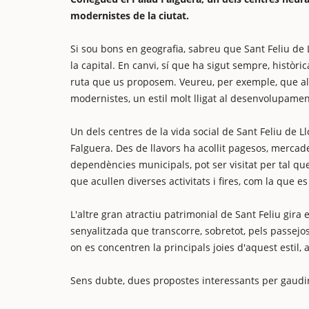
modernistes de la ciutat.
Si sou bons en geografia, sabreu que Sant Feliu de L
la capital. En canvi, sí que ha sigut sempre, històri
ruta que us proposem. Veureu, per exemple, que al se
modernistes, un estil molt lligat al desenvolupamen
Un dels centres de la vida social de Sant Feliu de Ll
Falguera. Des de llavors ha acollit pagesos, mercaders
dependències municipals, pot ser visitat per tal qu
que acullen diverses activitats i fires, com la que e
L'altre gran atractiu patrimonial de Sant Feliu gir
senyalitzada que transcorre, sobretot, pels passejos 
on es concentren la principals joies d'aquest estil,
Sens dubte, dues propostes interessants per gaudir 