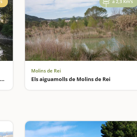
's
a 2,3 Km's
Molins de Rei
El Parc Torreblanca, uns jardins amb laberint
Els aiguamolls de Molins de Rei