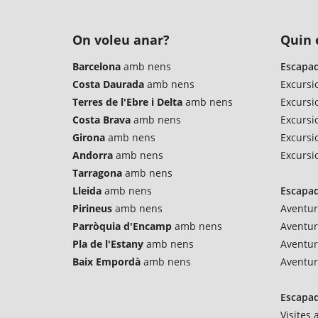
On voleu anar?
Quin é
Barcelona
amb nens
Escapad
Costa Daurada
amb nens
Excursi
Terres de l'Ebre i Delta
amb nens
Excursi
Costa Brava
amb nens
Excursio
Girona
amb nens
Excursi
Andorra
amb nens
Excursi
Tarragona
amb nens
Lleida
amb nens
Escapad
Pirineus
amb nens
Aventur
Parròquia d'Encamp
amb nens
Aventu
Pla de l'Estany
amb nens
Aventur
Baix Empordà
amb nens
Aventur
Escapad
Visites