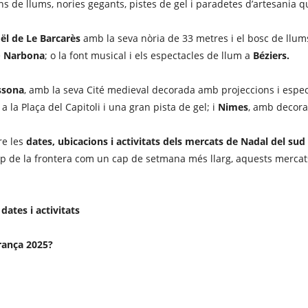
s de llums, nories gegants, pistes de gel i paradetes d’artesania que
oël de Le Barcarès
amb la seva nòria de 33 metres i el bosc de llum
e
Narbona
; o la font musical i els espectacles de llum a
Béziers.
ssona
, amb la seva Cité medieval decorada amb projeccions i espec
la Plaça del Capitoli i una gran pista de gel; i
Nimes
, amb decor
re les
dates, ubicacions i activitats dels mercats de Nadal del sud
rop de la frontera com un cap de setmana més llarg, aquests mercat
ates i activitats
França 2025?