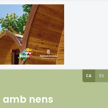
CA
ES
5 amb nens