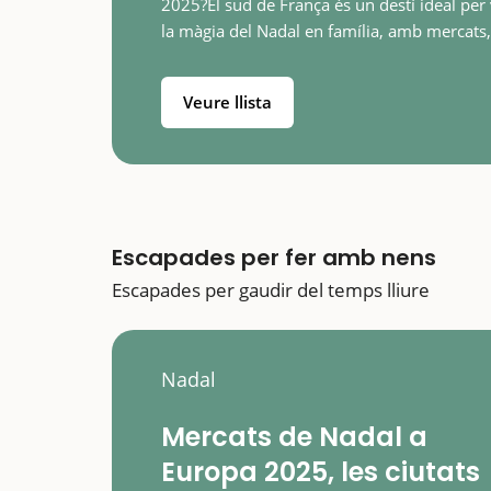
2025?El sud de França és un destí ideal per 
la màgia del Nadal en família, amb mercats,
nories gegants, espectacles de llum...A nom
unes hores de Catalunya, trobareu…
Veure llista
Escapades per fer amb nens
Escapades per gaudir del temps lliure
Nadal
Mercats de Nadal a
Europa 2025, les ciutats