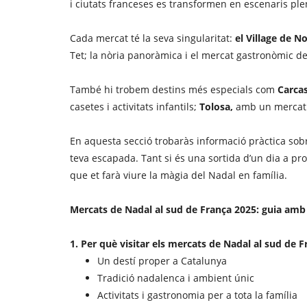
i ciutats franceses es transformen en escenaris plen
Cada mercat té la seva singularitat:
el Village de N
Tet; la nòria panoràmica i el mercat gastronòmic d
També hi trobem destins més especials com
Carca
casetes i activitats infantils;
Tolosa,
amb un mercat a 
En aquesta secció trobaràs informació pràctica sob
teva escapada. Tant si és una sortida d’un dia a p
que et farà viure la màgia del Nadal en família.
Mercats de Nadal al sud de França 2025: guia amb d
1. Per què visitar els mercats de Nadal al sud de 
Un destí proper a Catalunya
Tradició nadalenca i ambient únic
Activitats i gastronomia per a tota la família