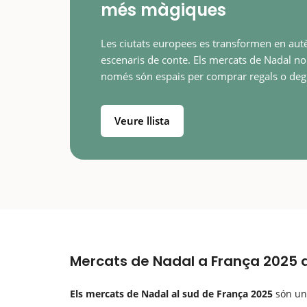
més màgiques
Les ciutats europees es transformen en autè
escenaris de conte. Els mercats de Nadal no
només són espais per comprar regals o deg
menjar tradicional, sinó que s’han convertit
experiències úniques. A…
Veure llista
Mercats de Nadal a França 2025
Els mercats de Nadal al sud de França 2025
són un