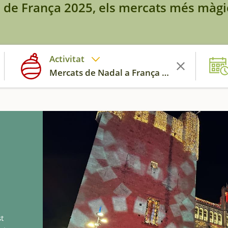
 de França 2025, els mercats més màgic
Activitat
Mercats de Nadal a França 2025
t