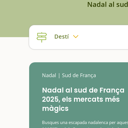
Nadal al sud
Destí
Nadal | Sud de França
Nadal al sud de França
2025, els mercats més
màgics
Busques una escapada nadalenca per aques