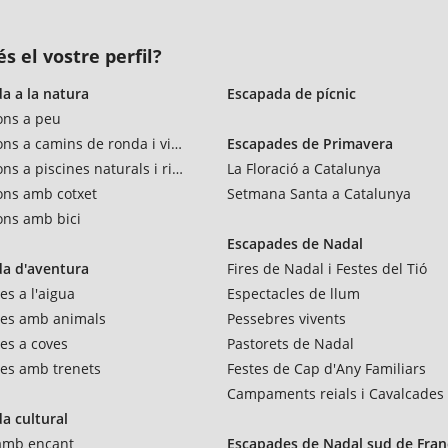
s el vostre perfil?
a a la natura
Escapada de pícnic
ons a peu
ons a camins de ronda i vies verdes
Escapades de Primavera
ns a piscines naturals i rius
La Floració a Catalunya
ons amb cotxet
Setmana Santa a Catalunya
ons amb bici
Escapades de Nadal
a d'aventura
Fires de Nadal i Festes del Tió
es a l'aigua
Espectacles de llum
res amb animals
Pessebres vivents
es a coves
Pastorets de Nadal
es amb trenets
Festes de Cap d'Any Familiars
Campaments reials i Cavalcades
a cultural
 amb encant
Escapades de Nadal sud de Fran