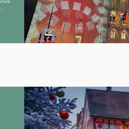
viure
és