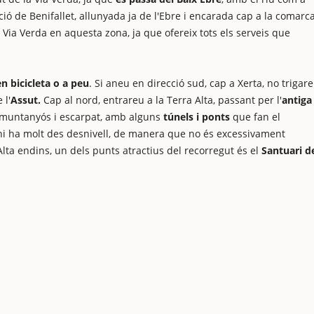
ació de Benifallet, allunyada ja de l'Ebre i encarada cap a la comarc
a Via Verda en aquesta zona, ja que ofereix tots els serveis que
en bicicleta o a peu
. Si aneu en direcció sud, cap a Xerta, no trigar
 l'
Assut.
Cap al nord, entrareu a la Terra Alta, passant per l'
antiga
 muntanyós i escarpat, amb alguns
túnels i ponts
que fan el
 hi ha molt des desnivell, de manera que no és excessivament
Alta endins, un dels punts atractius del recorregut és el
Santuari de