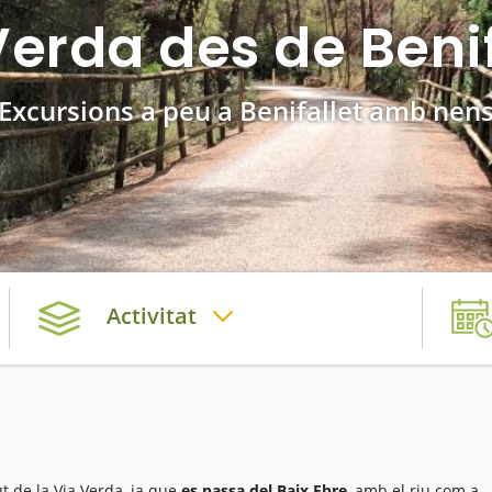
Verda des de Benif
Excursions a peu a Benifallet amb nen
Activitat
t de la Via Verda, ja que
es passa del Baix Ebre
, amb el riu com a