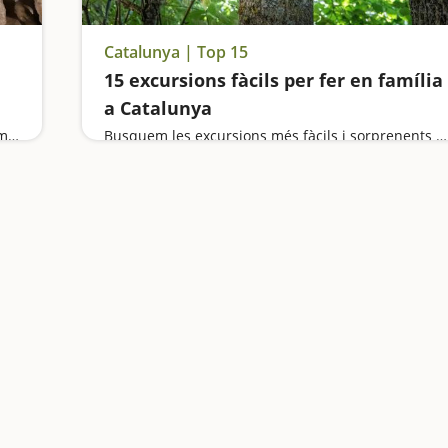
Catalunya | Top 15
15 excursions fàcils per fer en família
a Catalunya
Entrarem a unes coves de 'meravella', navegarem per l'Ebre amb kayak, farem un tram de Camí de ronda a l'Ametlla, i viurem experiències al Delta de l'Ebre
Busquem les excursions més fàcils i sorprenents per fer en família