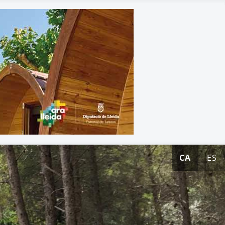
CA
ES