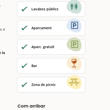
a
Lavabos públics
Aparcament
eu a
Aparc. gratuït
 la
Bar
Zona de pícnic
Com arribar