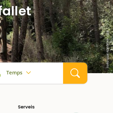
allet
s
foto: escapada amb nens
Temps
Serveis