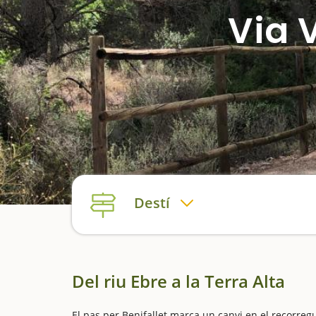
Via 
Destí
Del riu Ebre a la Terra Alta
El pas per Benifallet marca un canvi en el recorregu