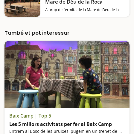
Mare de Déu de la Roca
A prop de l’ermita de la Mare de Deu de la
Roca hi ha una zona de pícnic ideal per fer-hi
un bon àpat, abans o després d’una excursió
per l’ermita. Trobareu unes cinc o sis taules
força grans…
També et pot interessar
Baix Camp | Top 5
Les 5 millors activitats per fer al Baix Camp
Entrem al Bosc de les Bruixes, pugem en un trenet de miniatura, visitem el Centre Gaudí de Reus i anem d'excursió fins a un dels gorgs més espectaculars de Catalunya