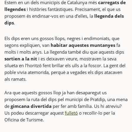
Estem en un dels municipis de Catalunya més
carregats de
llegendes
i històries fantàstiques. Precisament, el que us
proposem és endinsar-vos en una d’elles, la
llegenda dels
dips
.
Els dips eren uns gossos llops, negres i endimoniats, que
segons expliquen, van
habitar aquestes muntanyes
fa
molts i molts anys. La llegenda també diu que aquests dips
sortien a la nit
i es deixaven veure, mostraven la seva
silueta en l’horitzó fent brillar els ulls a la foscor. La gent del
poble vivia atemorida, perquè a vegades els dips atacaven
als ramats.
Ara que aquests gossos llop ja han desaparegut us
proposem la ruta del dips pel municipi de Pratdip, una mena
de
gimcana divertida
per fer amb família. Us hi atreviu?
Us podeu descarregar aquest
fulletó
o recollir-lo per la
Oficina de Turisme.