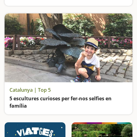
Catalunya | Top 5
5 escultures curioses per fer-nos selfies en
família
Visitem a Màzinger Z, a en Patufet, Lo Padrí de Montsonís, el Parc de les escultures gegants i el Parc Màgic d'Almenar