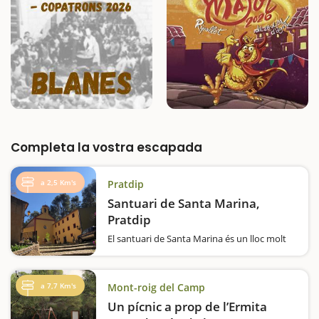
Completa la vostra escapada
a 2,5 Km's
Pratdip
Santuari de Santa Marina,
Pratdip
El santuari de Santa Marina és un lloc molt
visitat, tant pels habitants de la comarca del
Baix Camp com pels turistes que fan una
escapada a Pratdip. El santuari de Santa
a 7,7 Km's
Mont-roig del Camp
Marina és un conjunt arquitectònic de cinc…
Un pícnic a prop de l’Ermita