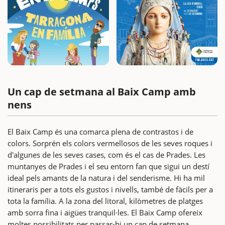
Un cap de setmana al Baix Camp amb
nens
El Baix Camp és una comarca plena de contrastos i de
colors. Sorprén els colors vermellosos de les seves roques i
d'algunes de les seves cases, com és el cas de Prades. Les
muntanyes de Prades i el seu entorn fan que sigui un destí
ideal pels amants de la natura i del senderisme. Hi ha mil
itineraris per a tots els gustos i nivells, també de fàcils per a
tota la família. A la zona del litoral, kilòmetres de platges
amb sorra fina i aigües tranquil·les. El Baix Camp ofereix
moltes possibilitats per passar-hi un cap de setmana