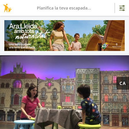
Planifica la teva escapada...
CA