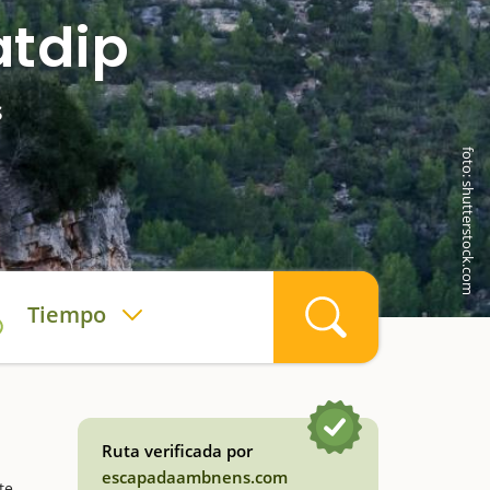
atdip
s
foto: shutterstock.com
Tiempo
Ruta verificada por
escapadaambnens.com
te