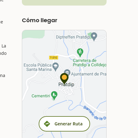
Cómo llegar
ue
 La
endo
.
una
Generar Ruta