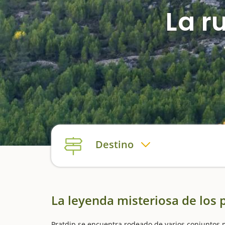
La r
Destino
La leyenda misteriosa de los p
Pratdip se encuentra rodeado de varios conjuntos