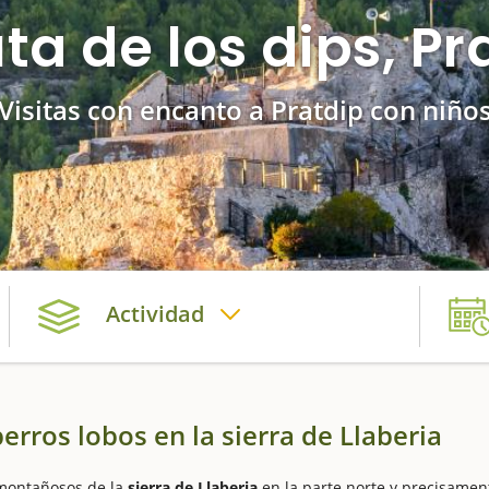
uta de los dips, Pr
Visitas con encanto a Pratdip con niño
Actividad
erros lobos en la sierra de Llaberia
 montañosos de la
sierra de Llaberia
en la parte norte y precisamen