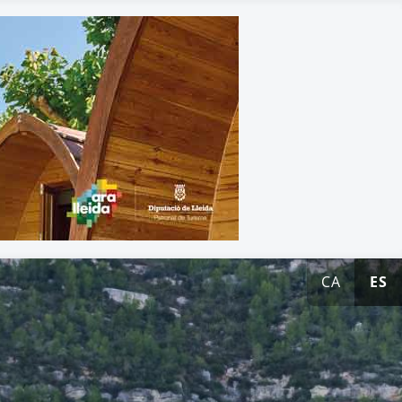
CA
ES