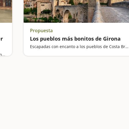
Propuesta
er
Los pueblos más bonitos de Girona
Escapadas con encanto a los pueblos de Costa Brava y del interior de Girona
Entramos en el Bosque de las Brujas, subimos en un trenecito de miniatura, visitamos el Centre Gaudí de Reus y vamos de excursión hasta una de las pozas más espectaculares de Catalunya