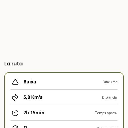
La ruta
Baixa
Dificultat
5,8 Km's
Distància
2h 15min
Temps aprox.
Si