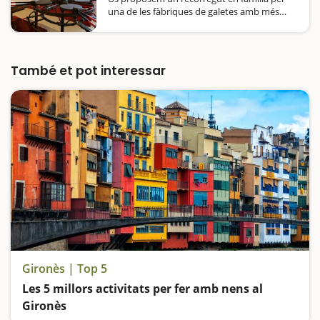
una de les fàbriques de galetes amb més
renom d'arreu del país. Poca gent hi ha a
Catalunya que no hagi tastat en alguna
ocasió alguna galeta o algun dolç
procedent…
També et pot interessar
Gironès | Top 5
Les 5 millors activitats per fer amb nens al
Gironès