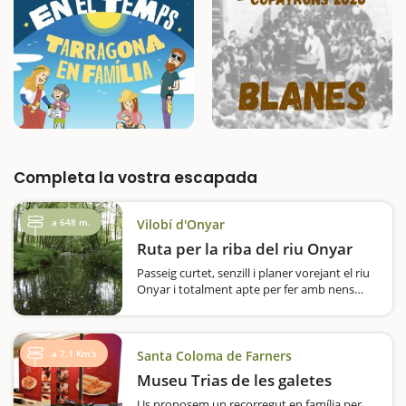
Completa la vostra escapada
a 648 m.
Vilobí d'Onyar
Ruta per la riba del riu Onyar
Passeig curtet, senzill i planer vorejant el riu
Onyar i totalment apte per fer amb nens
petits. Per començar la ruta, aparcarem al
voral de la carretera veïnal que uneix el nucli
de Sant Dalmai, pertanyent a Vilobí d'Onyar,
…
a 7,1 Km's
Santa Coloma de Farners
Museu Trias de les galetes
Us proposem un recorregut en família per