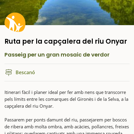
Ruta per la capçalera del riu Onyar
Passeig per un gran mosaic de verdor
Bescanó
Itinerari fàcil i planer ideal per fer amb nens que transcorre
pels límits entre les comarques del Gironès i de la Selva, a la
capçalera del riu Onyar.
Passarem per ponts damunt del riu, passejarem per boscos
de ribera amb molta ombra, amb acàcies, pollancres, freixes
i plàtans; quedarem captivats amb una immensa roureda,