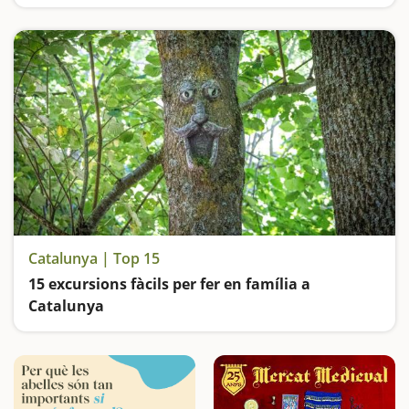
Ens perdem pel Call Jueu de Girona, pugem al Santuari de Rocacorba, gaudim de la riquesa natural de les Deveses de Salt, ens divertim al Tren Petit de Fornells i coneixem la part amable i plàcida dels volcans
Catalunya | Top 15
15 excursions fàcils per fer en família a
Catalunya
Busquem les excursions més fàcils i sorprenents per fer en família