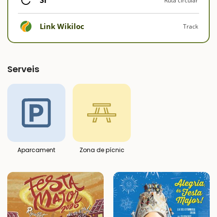
Ruta circular
Link Wikiloc
Track
Serveis
Aparcament
Zona de pícnic