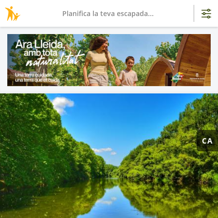
Planifica la teva escapada...
CA