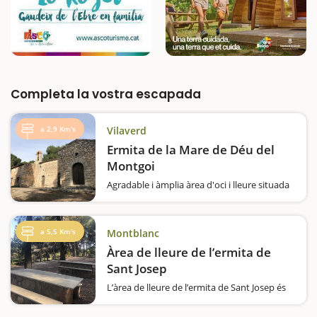
Completa la vostra escapada
a 2,9 Km's
Vilaverd
Ermita de la Mare de Déu del
Montgoi
Agradable i àmplia àrea d'oci i lleure situada
a dalt d'un turó, al costat de l'estació de tren,
i a tocar del poble. Hi trobarem més d'una
vintena de taules repartides al llarg d'una
a 5,5 Km's
Montblanc
extensa pineda…
Àrea de lleure de l’ermita de
Sant Josep
L’àrea de lleure de l’ermita de Sant Josep és
un d’aquells llocs clàssics de Montblanc per
diferents raons. En primer lloc perquè és un