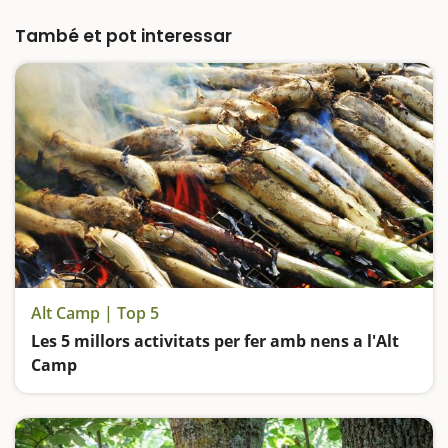
espai natural agradable, preciós, envoltat de
bosc i molt gran. En segon lloc perquè és un
També et pot interessar
lloc de celebració…
Alt Camp | Top 5
Les 5 millors activitats per fer amb nens a l'Alt
Camp
Visitem l'estàtua de Mazinger Z més gran del món, desconnectem a la vora del riu Gaià, descobrim un santuari espectacular i fem ruta fins a un salt d'aigua espectacular