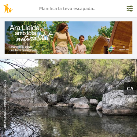
Planifica la teva escapada...
foto: escapadaambnens.com
CA