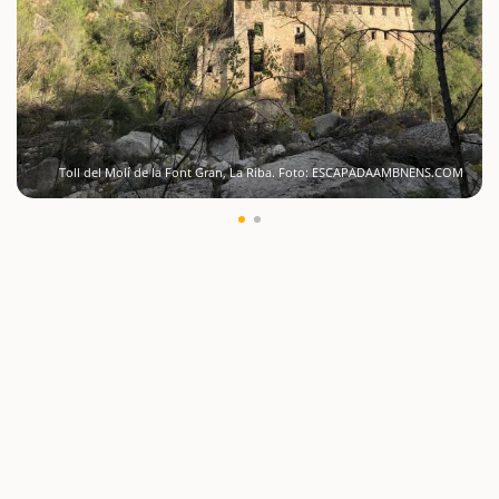
Toll del Molí de la Font Gran, La Riba. Foto: ESCAPADAAMBNENS.COM