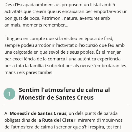
Des d'Escapadaambnens us proposem un llistat amb 5
activitats que creiem que us encaixaran per emportar-vos un
bon gust de boca. Patrimoni, natura, aventures amb
animals, moments remember...
I tingueu en compte que si la visiteu en època de fred,
sempre podeu arrodonir l'activitat o l'excursió que feu amb
una calçotada en qualsevol dels seus pobles. És el menjar
per excel·lència de la comarca i una autèntica experiència
per a tota la família i sobretot per als nens: s'embrutaran les
mans i els pares també!
Sentim l'atmosfera de calma al
1
Monestir de Santes Creus
Al
Monestir de Santes Creus
; un dels punts de parada
obligats dins de la
Ruta del Cister
, mirarem d'imbuir-nos
de l'atmosfera de calma i serenor que s'hi respira, tot fent