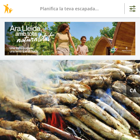
Planifica la teva escapada...
CA