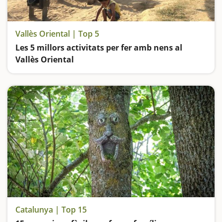
Vallès Oriental | Top 5
Les 5 millors activitats per fer amb nens al
Vallès Oriental
Descobrim tota l'essència del Montseny a Gualba, visitem una curiosa roca foradada i el dolmen més famós de Catalunya, fem un viatge en trenet i ens divertim als parcs
Catalunya | Top 15