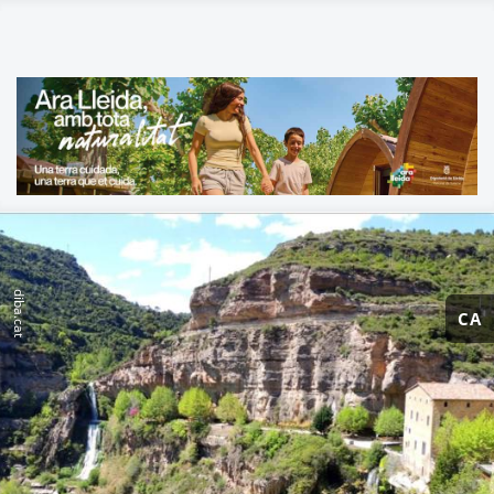
diba.cat
CA