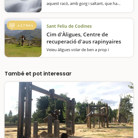
aquest racó, amb gorg i saltant, que ha
inspirat diverses llegendes. Dones d'aigua i
reis moros que segresten donzelles i acaben
derrotats són alguns dels personatges de les
llegendes…
a 2,7 Km's
Sant Feliu de Codines
Cim d'Àligues, Centre de
recuperació d'aus rapinyaires
Veieu àligues volar de ben a prop i
descobriu-ho tot sobre aquestes
espectaculars aus en un centre que en té
cura. Us sembla majestuós el vol de les
àligues? Voleu conèixer de ben a prop com
També et pot interessar
viuen i com volen aquestes…