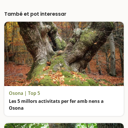
espai per fer la migdiada dins del bosc, rutes
guiades i podrem veure com era la barraca
d'un…
També et pot interessar
Osona | Top 5
Les 5 millors activitats per fer amb nens a
Osona
Ens endinsem a l'atmosfera del Bosc Encantat de Gurb, contemplem el salt d'aigua més alt de Catalunya, anem d'excursió fins al castanyer de les 9 branques, pugem al tren i coneixem històries i llegendes de bruixes i bandolers al Montseny