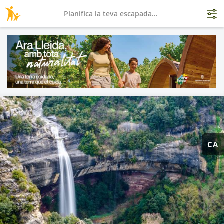
Planifica la teva escapada...
CA