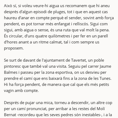
Això sí, si voleu veure-hi aigua us recomanem que hi aneu
després d'algun episodi de pluges, tot i que en aquest cas
haureu d'anar en compte perquè el sender, sovint amb força
pendent, es pot tornar més enfangat i relliscós. Sigui com
sigui, amb aigua o sense, és una ruta que val molt la pena.
És circular, d'uns quatre quilòmetres i per fer en un parell
d'hores anant a un ritme calmat, tal i com sempre us
proposem.
Se surt de davant de l'ajuntament de Tavertet, un poble
pintoresc que també val una visita. Seguiu pel carrer Jaume
Balmes i passeu per la zona esportiva, on us desvieu per
prendre el camí que ens baixarà fins a la zona de les Tunes.
Hi ha força pendent, de manera que cal que els més petits
vagin amb compte.
Després de pujar una mica, torneu a descendir, un altre cop
per un camí pronunciat, per arribar a les restes del Molí
Bernat -recordeu que les seves pedres són inestables-, i a la