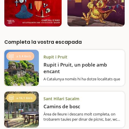
Completa la vostra escapada
a 5,4 Km's
Rupit i Pruit
Rupit i Pruit, un poble amb
encant
A Catalunya només hi ha dotze localitats que
tenen el distintiu de Poble amb Encant de
l'Agència Catalana de Turisme. No és fàcil
entrar en aquest grup tan selecte, ja que el
a 16,1 Km's
Sant Hilari Sacalm
jurat que ho decideix està format per
experts i professionals de diferents…
Camins de bosc
Àrea de lleure i descans molt completa, on
trobarem taules per dinar de pícnic, bar, wc,
zona de jocs infantils, mirador a les Guilleries,