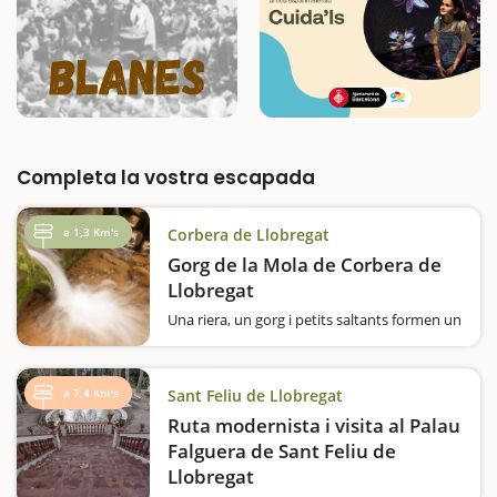
Completa la vostra escapada
a 1,3 Km's
Corbera de Llobregat
Gorg de la Mola de Corbera de
Llobregat
Una riera, un gorg i petits saltants formen un
paratge idíl·lic que us permetrà
desconnectar en plena natura. És una
excursió molt curta, ideal per a fer en família,
a 7,4 Km's
Sant Feliu de Llobregat
d'uns 2 km (anar i tornar) que ens porta…
Ruta modernista i visita al Palau
Falguera de Sant Feliu de
Llobregat