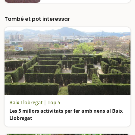
Conegueu el Palau Falguera, un dels centres
neuràlgics de Sant Feliu des del segle XVII, i
els principals edificis modernistes de la
També et pot interessar
ciutat. Si sou bons en geografia, sabreu que
Sant Feliu de Llobregat, tot i no ser el
municipi més habitat…
Baix Llobregat | Top 5
Les 5 millors activitats per fer amb nens al Baix
Llobregat
Visitem Catalunya en Miniatura, entrem dins de les Coves de Montserrat, anem d'excursió al Delta del Llobregat, descobrim les mines de Gavà i ens perdem al laberint del Parc de Torreblanca