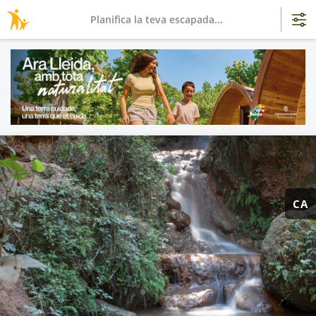
Planifica la teva escapada...
CA