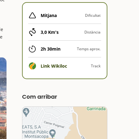
Mitjana
Dificultat
le
3,0 Km's
Distància
de
2h 30min
Temps aprox.
Link Wikiloc
Track
Com arribar