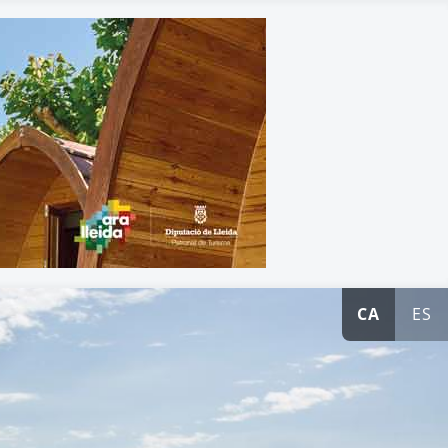
CA
ES