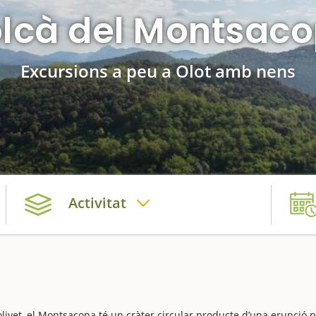
lcà del Montsac
Excursions a peu a Olot amb nens
Activitat
olivet, el Montsacopa té un cràter circular producte d’una erupció 