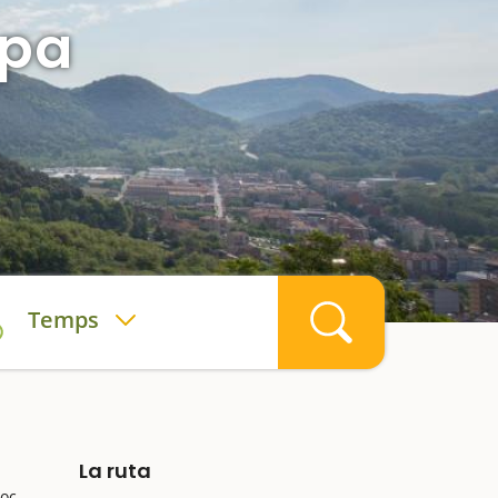
opa
Temps
La ruta
poc