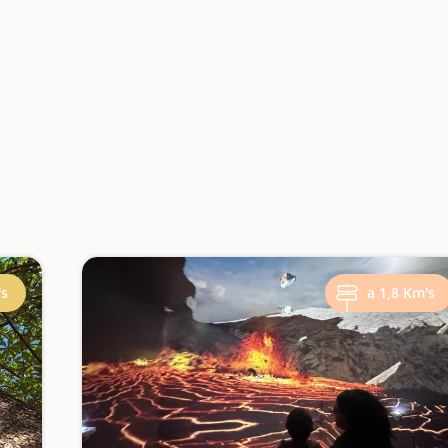
's
a 1,8 Km's