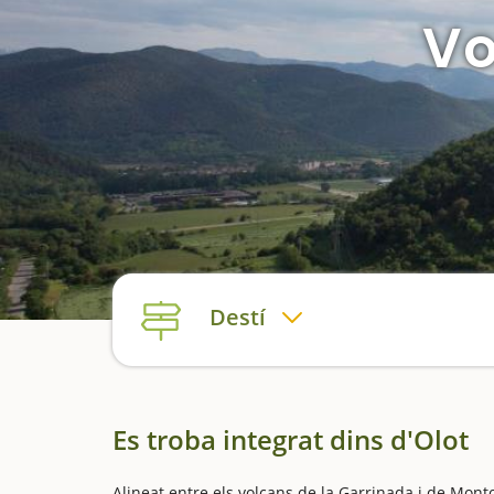
Vo
Destí
Es troba integrat dins d'Olot
Alineat entre els volcans de la Garrinada i de Mont