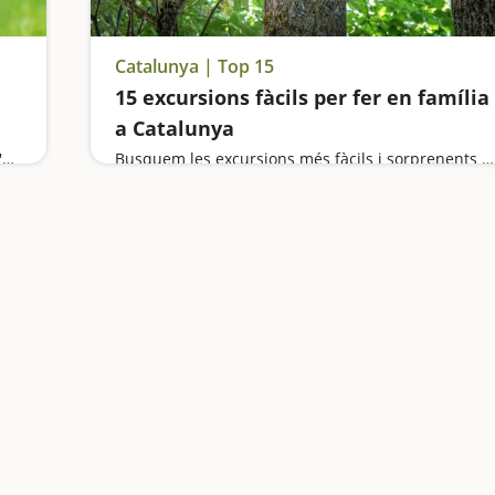
Catalunya | Top 15
15 excursions fàcils per fer en família
a Catalunya
Fem de grangers per un dia, visitem la Fageda d'en Jordà i anem d'excursió al volcà de Santa Margarida
Busquem les excursions més fàcils i sorprenents per fer en família