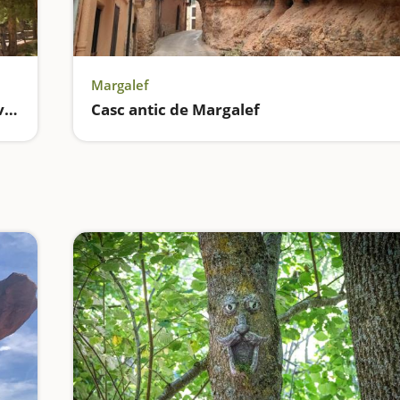
Margalef
Àrea recreativa de l'ermita de Sant Salvador
Casc antic de Margalef