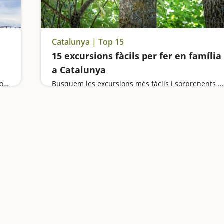
Catalunya | Top 15
15 excursions fàcils per fer en família
a Catalunya
Ens quedem meravellats a Siurana, descobrim com era la vida a la Cartoixa d'Escaladei, juguem a veure formes capritxoses a l'ermita de Sant Gregori de Falset, ens endinsem al cor del Montsant des d'Ulldemolins i explorem una cova a Margalef
Busquem les excursions més fàcils i sorprenents per fer en família