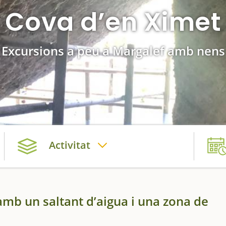
Cova d’en Ximet
Excursions a peu a Margalef amb nens
Activitat
mb un saltant d’aigua i una zona de