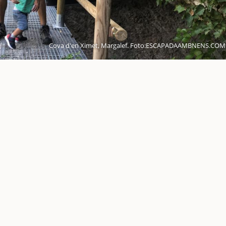
Cova d'en Ximet, Margalef. Foto:ESCAPADAAMBNENS.COM