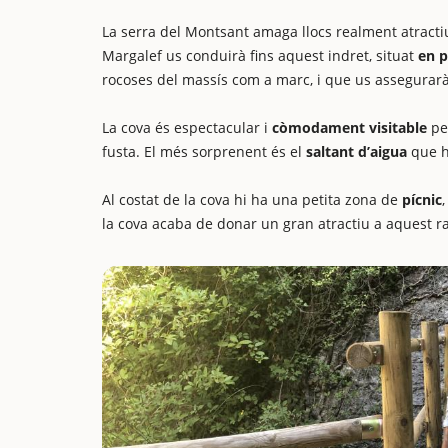
La serra del Montsant amaga llocs realment atractius
Margalef us conduirà fins aquest indret, situat
en p
rocoses del massís com a marc, i que us assegurar
La cova és espectacular i
còmodament visitable
pe
fusta. El més sorprenent és el
saltant d’aigua
que hi
Al costat de la cova hi ha una petita zona de
pícnic
la cova acaba de donar un gran atractiu a aquest r