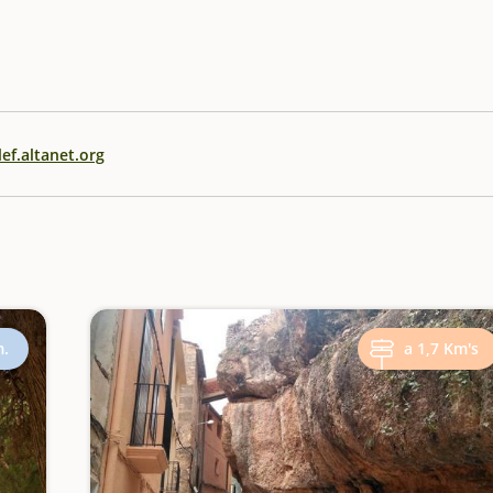
ef.altanet.org
m.
a 1,7 Km's