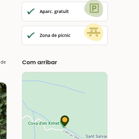
Aparc. gratuït
s
Zona de pícnic
Com arribar
 de