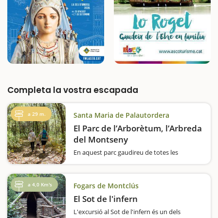
Completa la vostra escapada
a 29 m.
Santa Maria de Palautordera
El Parc de l’Arborètum, l’Arbreda
del Montseny
En aquest parc gaudireu de totes les
espècies d'arbres del Montseny i un pont de
fusta us portarà a una zona de jocs i pícnic. Si
sou amants dels arbres, potser sabreu que al
a 4,0 Km's
Fogars de Montclús
Montseny hi ha una gran varietat d'espècies.
…
El Sot de l'infern
L'excursió al Sot de l'infern és un dels