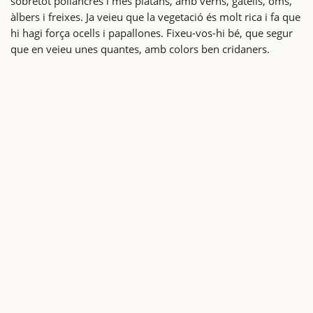
sobretot pollancres i més plàtans, amb verns, gatells, oms,
àlbers i freixes. Ja veieu que la vegetació és molt rica i fa que
hi hagi força ocells i papallones. Fixeu-vos-hi bé, que segur
que en veieu unes quantes, amb colors ben cridaners.