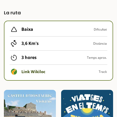
La ruta
Baixa
Dificultat
3,6 Km's
Distància
3 hores
Temps aprox.
Link Wikiloc
Track