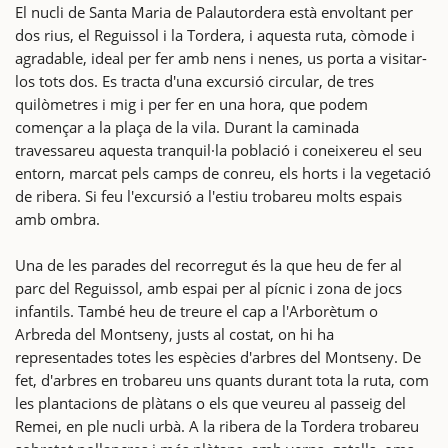
El nucli de Santa Maria de Palautordera està envoltant per
dos rius, el Reguissol i la Tordera, i aquesta ruta, còmode i
agradable, ideal per fer amb nens i nenes, us porta a visitar-
los tots dos. Es tracta d'una excursió circular, de tres
quilòmetres i mig i per fer en una hora, que podem
començar a la plaça de la vila. Durant la caminada
travessareu aquesta tranquil·la població i coneixereu el seu
entorn, marcat pels camps de conreu, els horts i la vegetació
de ribera. Si feu l'excursió a l'estiu trobareu molts espais
amb ombra.
Una de les parades del recorregut és la que heu de fer al
parc del Reguissol, amb espai per al pícnic i zona de jocs
infantils. També heu de treure el cap a l'Arborètum o
Arbreda del Montseny, justs al costat, on hi ha
representades totes les espècies d'arbres del Montseny. De
fet, d'arbres en trobareu uns quants durant tota la ruta, com
les plantacions de plàtans o els que veureu al passeig del
Remei, en ple nucli urbà. A la ribera de la Tordera trobareu