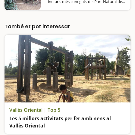
itineraris més coneguts del Parc Natural del
Montseny. Té molts atractius i és una ruta
ideal per fer en família. Ens esperen 3 km
d'anada, i 3km de tornada pel mateix camí,
on podrem gaudir…
També et pot interessar
Vallès Oriental | Top 5
Les 5 millors activitats per fer amb nens al
Vallès Oriental
Descobrim tota l'essència del Montseny a Gualba, visitem una curiosa roca foradada i el dolmen més famós de Catalunya, fem un viatge en trenet i ens divertim als parcs