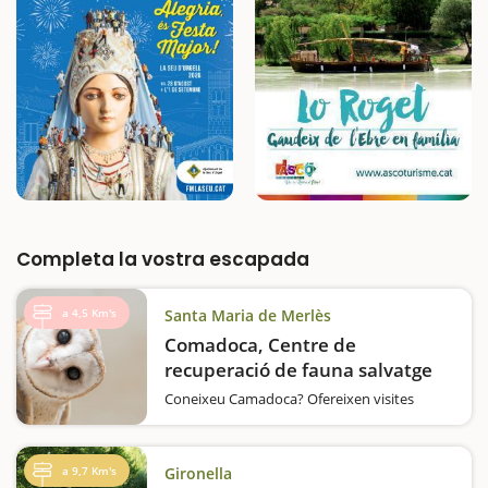
Completa la vostra escapada
a 4,5 Km's
Santa Maria de Merlès
Comadoca, Centre de
recuperació de fauna salvatge
Coneixeu Camadoca? Ofereixen visites
guiades on podreu observar fauna única
dels nostres rius i boscos. Us explicaran
quins són els principals problemes amb els
a 9,7 Km's
Gironella
que s'enfronten i com evitar-los. Aquesta