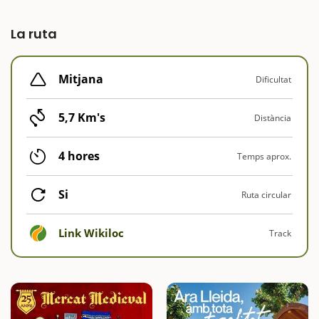
La ruta
Mitjana
Dificultat
5,7 Km's
Distància
4 hores
Temps aprox.
Si
Ruta circular
Link Wikiloc
Track