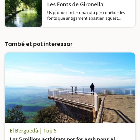
antiga masia avui en dia és…
Les Fonts de Gironella
Us proposem fer una ruta per conèixer les
fonts que antigament abastien aquest
municipi del Berguedà. Durant tot el
recorregut passarem per 16 fonts, en
coneixerem el seu passat i quins van ser els
seus usos mentre fem una excursió…
També et pot interessar
El Berguedà | Top 5
Les 5 millors activitats per fer amb nens al