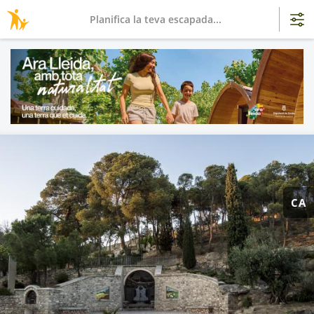
Planifica la teva escapada...
CA