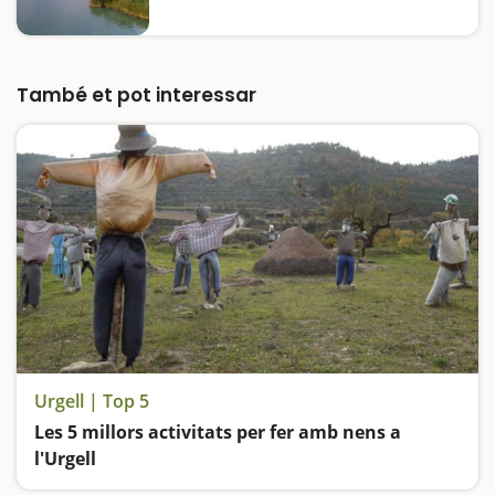
També et pot interessar
Urgell | Top 5
Les 5 millors activitats per fer amb nens a
l'Urgell
Jugarem a perdre'ns en un laberint amb més de 2 km de passadissos, visitarem nuclis històrics encantadors, coneixerem els estima-ocells i coneixerem el pulmó verd de Tàrrega