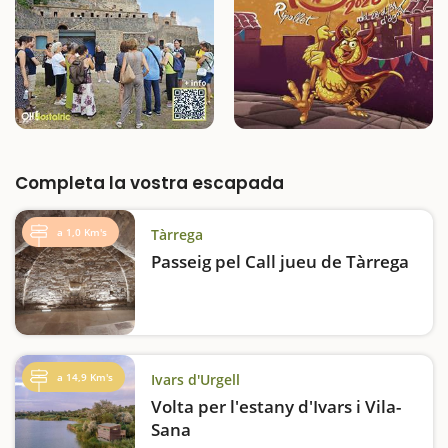
Completa la vostra escapada
a 1,0 Km's
Tàrrega
Passeig pel Call jueu de Tàrrega
a 14,9 Km's
Ivars d'Urgell
Volta per l'estany d'Ivars i Vila-
Sana