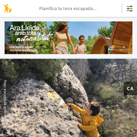
Planifica la teva escapada...
foto: escapada amb nens
CA