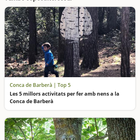
Conca de Barberà | Top 5
Les 5 millors activitats per fer amb nens a la
Conca de Barberà
Jugarem a buscar bolets en un bosc de fàbula, viatjarem a la prehistòria, visitarem joies medievals i ens sentirem lliures des d'un mirador privilegiat