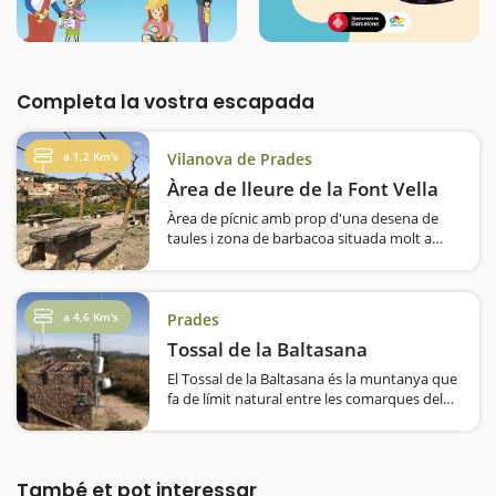
Completa la vostra escapada
a 1,2 Km's
Vilanova de Prades
Àrea de lleure de la Font Vella
Àrea de pícnic amb prop d'una desena de
taules i zona de barbacoa situada molt a
prop del nucli urbà de Vilanova de Prades.
L'espai té moreres, així que a l'estiu l'ombra
està assegurada.…
a 4,6 Km's
Prades
Tossal de la Baltasana
El Tossal de la Baltasana és la muntanya que
fa de límit natural entre les comarques del
Baix Camp i de la Conca de Barberà. Us
proposem una ruta per un entorn fantàstic
verd, per paratges amb aires encantats, per
on trobarem…
També et pot interessar