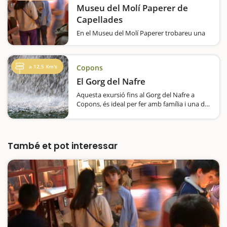
Museu del Molí Paperer de
Capellades
En el Museu del Molí Paperer trobareu una
exposició permanent sobre el paper i la seva
història, i una visita al soterrani amb tota la
màquinaria en funcionament, on es pot
a 12,5 Km's
Copons
veure in situ el treball dels artesans fent
paper…
El Gorg del Nafre
Aquesta exursió fins al Gorg del Nafre a
Copons, és ideal per fer amb família i una de
les més fàcils de la comarca de l'Anoia. Es
tracta d’un gran clot format al llit de la Riera
Gran, on l’aigua…
També et pot interessar