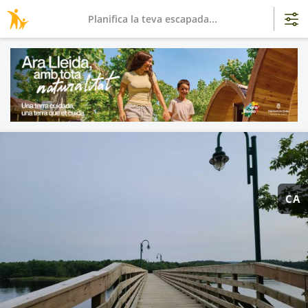
Planifica la teva escapada...
CA