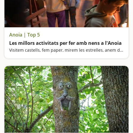
Anoia | Top 5
Les millors activitats per fer amb nens a l'Anoia
Visitem castells, fem paper, mirem les estrelles, anem de botigues i fem una mica el pallasso a l'Anoia