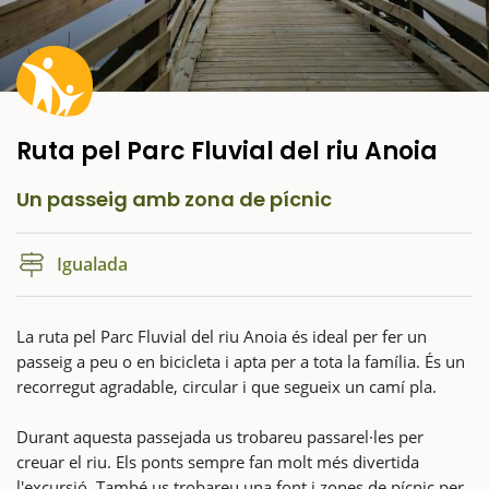
Ruta pel Parc Fluvial del riu Anoia
Un passeig amb zona de pícnic
Igualada
La ruta pel Parc Fluvial del riu Anoia és ideal per fer un
passeig a peu o en bicicleta i apta per a tota la família. És un
recorregut agradable, circular i que segueix un camí pla.
Durant aquesta passejada us trobareu passarel·les per
creuar el riu. Els ponts sempre fan molt més divertida
l'excursió. També us trobareu una font i zones de pícnic per