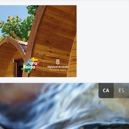
CA
ES