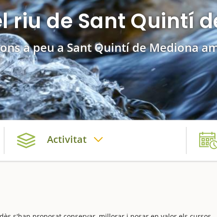
l riu de Sant Quintí
ions a peu a Sant Quintí de Mediona a
Activitat
dès s'han proposat conservar, millorar i posar en valor els cursos