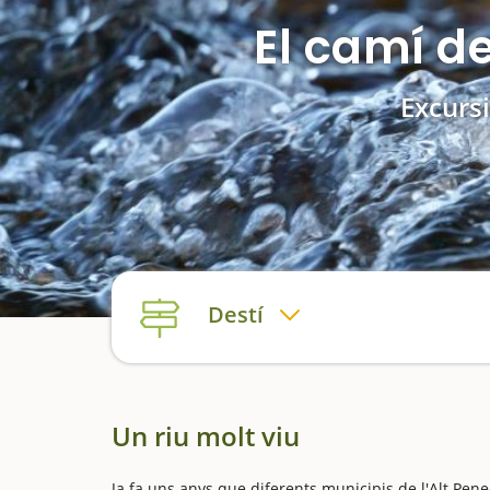
El camí de
Excurs
Destí
Un riu molt viu
Ja fa uns anys que diferents municipis de l'Alt Pene