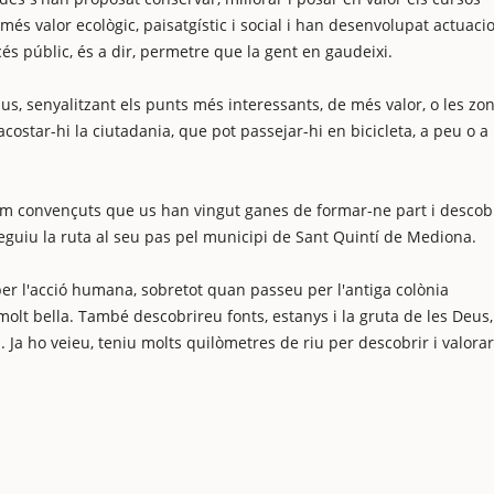
 més valor ecològic, paisatgístic i social i han desenvolupat actuaci
és públic, és a dir, permetre que la gent en gaudeixi.
rius, senyalitzant els punts més interessants, de més valor, o les zo
acostar-hi la ciutadania, que pot passejar-hi en bicicleta, a peu o a
stem convençuts que us han vingut ganes de formar-ne part i descob
guiu la ruta al seu pas pel municipi de Sant Quintí de Mediona.
er l'acció humana, sobretot quan passeu per l'antiga colònia
molt bella. També descobrireu fonts, estanys i la gruta de les Deus,
 Ja ho veieu, teniu molts quilòmetres de riu per descobrir i valorar