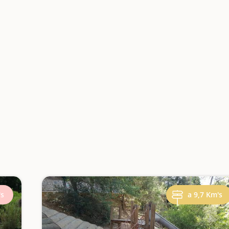
's
a 9,7 Km's