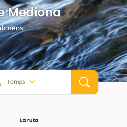
 de Mediona
mb nens
Temps
La ruta