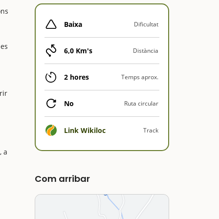
ons
Baixa
Dificultat
nes
6,0 Km's
Distància
2 hores
Temps aprox.
rir
No
Ruta circular
Link Wikiloc
Track
, a
Com arribar