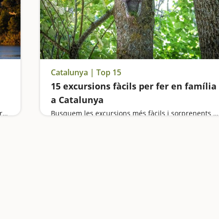
Catalunya | Top 15
15 excursions fàcils per fer en família
a Catalunya
Excursions entre vinyes, aventures en parcs, patrimoni històric, miniatures de tot tipus i una gimcana per descobrir secrets ben guardats...
Busquem les excursions més fàcils i sorprenents per fer en família