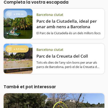
Completa la vostra escapada
a 236 m.
Barcelona ciutat
Parc de la Ciutadella, ideal per
anar amb nens a Barcelona
El Parc de la Ciutadella és un dels millors llocs
per fer una escapada amb nens a Barcelona.
Situat al cor de la ciutat, aquest parc històric
i monumental ofereix una combinació
a 4,9 Km's
Barcelona ciutat
perfecta d'espais verds, activitats infantils i…
Parc de la Creueta del Coll
Tots els dies de l'any són bons per anar als
parcs de Barcelona, però el de la Creueta del
Coll té un alicient super especial si hi aneu a
l'estiu, ja que el llac que dóna nom al parc es
converteix en una enorme piscina…
També et pot interessar