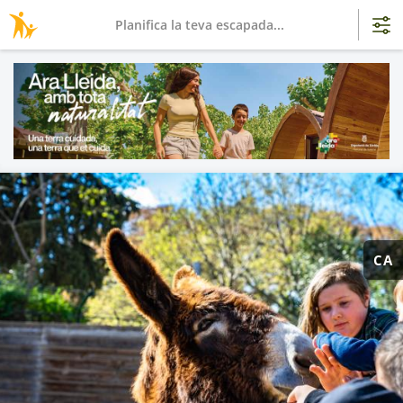
Planifica la teva escapada...
CA