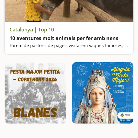
Catalunya | Top 10
10 aventures molt animals per fer amb nens
Farem de pastors, de pagès, visitarem vaques famoses, aprendrem com es fan formatges, pujarem en cavalls i ponis, descobrirem petjades d'animals de fa 30 milions d'anys, pujarem en carros i descobrirem la fauna salvatge de la Vall d'Aran