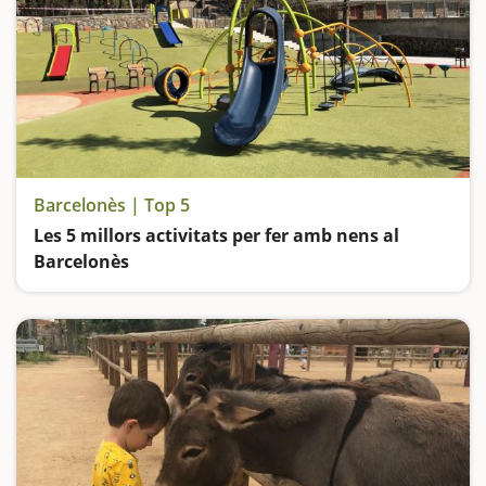
Barcelonès | Top 5
Les 5 millors activitats per fer amb nens al
Barcelonès
Anem de parcs: el de la Ciutadella de Barcelona; el de Les Planes de l'Hospitalet de Llobregat; el de Can Zam a Santa Coloma de Gramenet; el de Can Solei de Badalona i el Parc Fluvial del Besòs