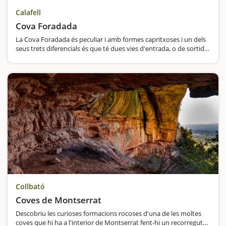
Calafell
Cova Foradada
La Cova Foradada és peculiar i amb formes capritxoses i un dels
seus trets diferencials és que té dues vies d'entrada, o de sortida,
depenent per on hi accedim.En aquesta cavitat hi van habitar
neandertals i els homo sapiens sapiens, i segons els…
Collbató
Coves de Montserrat
Descobriu les curioses formacions rocoses d'una de les moltes
coves que hi ha a l'interior de Montserrat fent-hi un recorregut