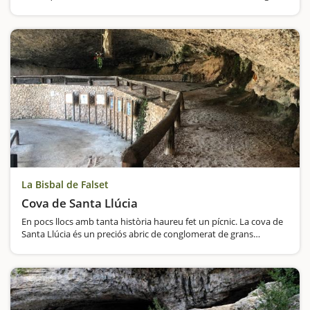
de 800 metres. Sabíeu que Montserrat, que és espectacular vista
per fora, també té tot…
La Bisbal de Falset
Cova de Santa Llúcia
En pocs llocs amb tanta història haureu fet un pícnic. La cova de
Santa Llúcia és un preciós abric de conglomerat de grans
dimensions que es troba a un quilòmetre de la Bisbal de Falset
en direcció a la Palma d'Ebre.És un marc incomparable…