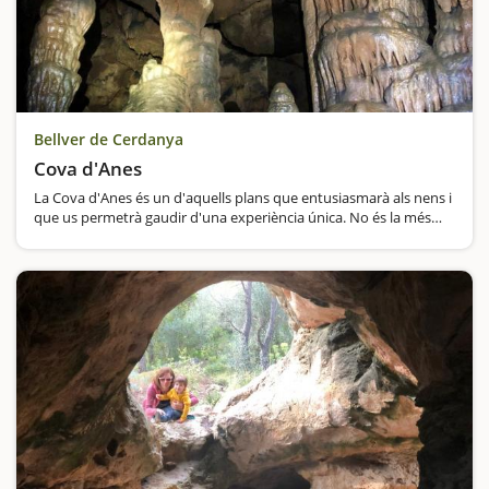
Bellver de Cerdanya
Cova d'Anes
La Cova d'Anes és un d'aquells plans que entusiasmarà als nens i
que us permetrà gaudir d'una experiència única. No és la més
llarga de la comarca, però sí la que té més…