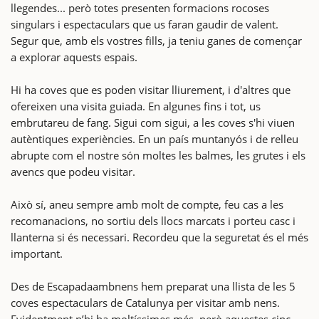
llegendes... però totes presenten formacions rocoses
singulars i espectaculars que us faran gaudir de valent.
Segur que, amb els vostres fills, ja teniu ganes de començar
a explorar aquests espais.
Hi ha coves que es poden visitar lliurement, i d'altres que
ofereixen una visita guiada. En algunes fins i tot, us
embrutareu de fang. Sigui com sigui, a les coves s'hi viuen
autèntiques experiències. En un país muntanyós i de relleu
abrupte com el nostre són moltes les balmes, les grutes i els
avencs que podeu visitar.
Això sí, aneu sempre amb molt de compte, feu cas a les
recomanacions, no sortiu dels llocs marcats i porteu casc i
llanterna si és necessari. Recordeu que la seguretat és el més
important.
Des de Escapadaambnens hem preparat una llista de les 5
coves espectaculars de Catalunya per visitar amb nens.
Evidentment n’hi ha moltíssimes més, però aquestes cinc