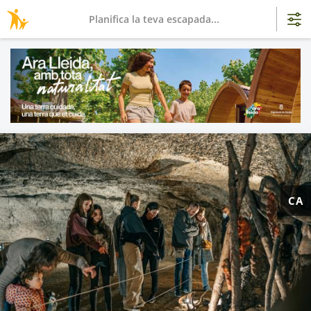
Planifica la teva escapada...
CA