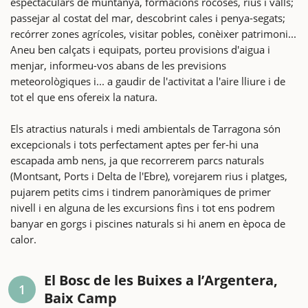
espectaculars de muntanya, formacions rocoses, rius i valls;
passejar al costat del mar, descobrint cales i penya-segats;
recórrer zones agrícoles, visitar pobles, conèixer patrimoni...
Aneu ben calçats i equipats, porteu provisions d'aigua i
menjar, informeu-vos abans de les previsions
meteorològiques i... a gaudir de l'activitat a l'aire lliure i de
tot el que ens ofereix la natura.
Els atractius naturals i medi ambientals de Tarragona són
excepcionals i tots perfectament aptes per fer-hi una
escapada amb nens, ja que recorrerem parcs naturals
(Montsant, Ports i Delta de l'Ebre), vorejarem rius i platges,
pujarem petits cims i tindrem panoràmiques de primer
nivell i en alguna de les excursions fins i tot ens podrem
banyar en gorgs i piscines naturals si hi anem en època de
calor.
El Bosc de les Buixes a l’Argentera,
1
Baix Camp