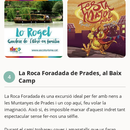
La Roca Foradada de Prades, al Baix
4
Camp
La Roca Foradada és una excursió ideal per fer amb nens a
les Muntanyes de Prades i un cop aquí, feu volar la
imaginació. Això sí, és imposible marxar d’aquest indret tant
espectacular sense fer-nos una sèlfie.
Durant el camí trobareu coves i amagatalls que us faran