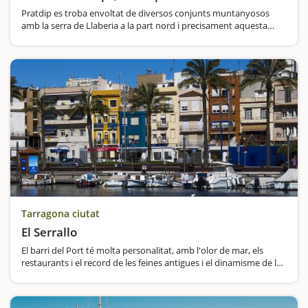
Pratdip es troba envoltat de diversos conjunts muntanyosos
amb la serra de Llaberia a la part nord i precisament aquesta
situació geogràfica ja li dona una atomosfera misteriosa.Estem
en un dels municipis de Catalunya més carregats de llegendes i
històries…
Tarragona ciutat
El Serrallo
El barri del Port té molta personalitat, amb l'olor de mar, els
restaurants i el record de les feines antigues i el dinamisme de les
que es mantenen. L'ànima marinera de la ciutat de Tarragona és
ben visible al Serrallo.…