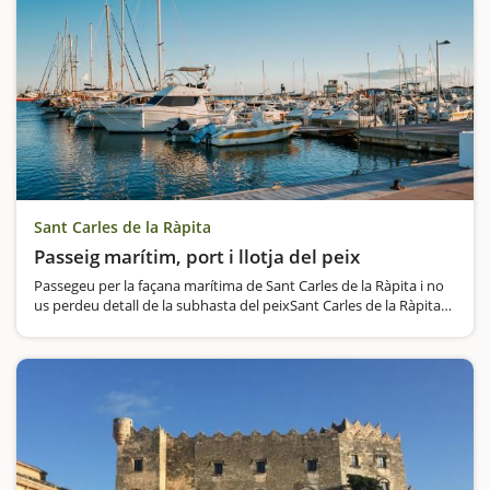
Sant Carles de la Ràpita
Passeig marítim, port i llotja del peix
Passegeu per la façana marítima de Sant Carles de la Ràpita i no
us perdeu detall de la subhasta del peixSant Carles de la Ràpita
té una innegable ànima marinera, que es manté impertorbable.
Si la voleu conèixer és molt recomanable passejar amb…