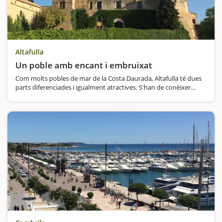
Altafulla
Un poble amb encant i embruixat
Com molts pobles de mar de la Costa Daurada, Altafulla té dues
parts diferenciades i igualment atractives. S'han de conèixer
totes dues i de ben segur que us costarà decidir quina és
millor.Per una banda hi ha el casc antic, la vila emmurallada…