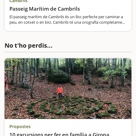
Cambrils
Passeig Marítim de Cambrils
El passeig marítim de Cambrils és un lloc perfecte per caminar a
peu, en cotxet o en bici. Cambrils té una orografía completament
plana, per tal, això ens permet caminar, passejar o pedelejar
sense precupar-nos…
No t'ho perdis...
Propostes
10 excursions per fer en família a Girona