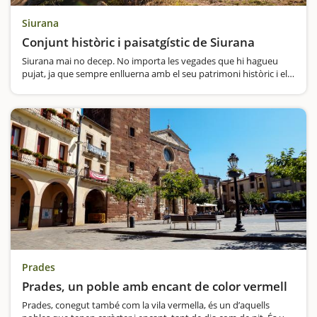
Siurana
Conjunt històric i paisatgístic de Siurana
Siurana mai no decep. No importa les vegades que hi hagueu
pujat, ja que sempre enlluerna amb el seu patrimoni històric i el
seu entorn paisatgístic. I, si no hi heu estat mai, no espereu més
a descobrir un dels pobles més bonics de Catalunya.A part…
Prades
Prades, un poble amb encant de color vermell
Prades, conegut també com la vila vermella, és un d’aquells