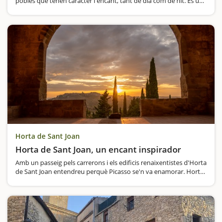
pobles que tenen caràcter i encant, tant de dia com de nit. És un
destí molt recomanat per a aquelles famílies enamorades de la
natura i de la muntanya, i és que Prades ens permet fer…
Horta de Sant Joan
Horta de Sant Joan, un encant inspirador
Amb un passeig pels carrerons i els edificis renaixentistes d'Horta
de Sant Joan entendreu perquè Picasso se'n va enamorar. Horta
de Sant Joan té la fama de ser un dels pobles més bonics del país,
de manera que la…