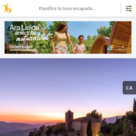
Planifica la teva escapada...
CA