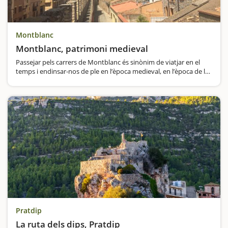
Montblanc
Montblanc, patrimoni medieval
Passejar pels carrers de Montblanc és sinònim de viatjar en el
temps i endinsar-nos de ple en l’època medieval, en l’època de les
princeses i dels cavallers. Montblanc és també la capital de la
Conca de Barberà i el conjunt del municipi va…
Pratdip
La ruta dels dips, Pratdip