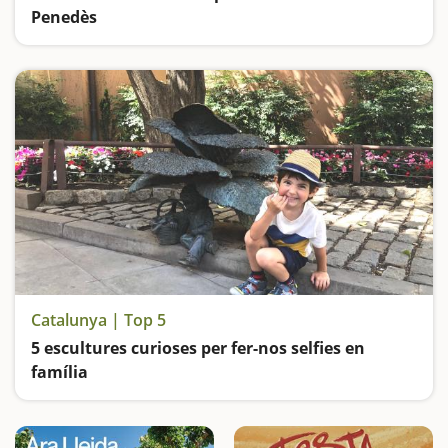
Penedès
Anem d'excursió a dues coves, visitem el Castell de la Santa Creu i la Ciutadella de Calafell i desconnectem al Montmell, la talaia de la comarca
Catalunya | Top 5
5 escultures curioses per fer-nos selfies en
família
Visitem a Màzinger Z, a en Patufet, Lo Padrí de Montsonís, el Parc de les escultures gegants i el Parc Màgic d'Almenar