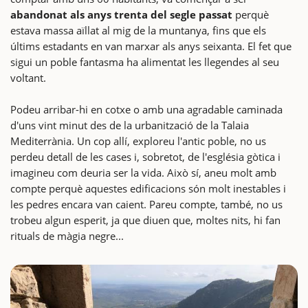
abandonat als anys trenta del segle passat
perquè
estava massa aïllat al mig de la muntanya, fins que els
últims estadants en van marxar als anys seixanta. El fet que
sigui un poble fantasma ha alimentat les llegendes al seu
voltant.
Podeu arribar-hi en cotxe o amb una agradable caminada
d'uns vint minut des de la urbanització de la Talaia
Mediterrània. Un cop allí, exploreu l'antic poble, no us
perdeu detall de les cases i, sobretot, de l'església gòtica i
imagineu com deuria ser la vida. Això sí, aneu molt amb
compte perquè aquestes edificacions són molt inestables i
les pedres encara van caient. Pareu compte, també, no us
trobeu algun esperit, ja que diuen que, moltes nits, hi fan
rituals de màgia negre...