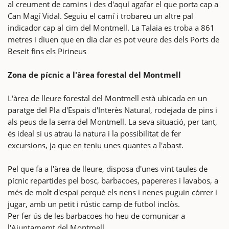
al creument de camins i des d'aquí agafar el que porta cap a
Can Magí Vidal. Seguiu el camí i trobareu un altre pal
indicador cap al cim del Montmell. La Talaia es troba a 861
metres i diuen que en dia clar es pot veure des dels Ports de
Beseit fins els Pirineus
Zona de pícnic a l'àrea forestal del Montmell
L'àrea de lleure forestal del Montmell està ubicada en un
paratge del Pla d'Espais d'Interès Natural, rodejada de pins i
als peus de la serra del Montmell. La seva situació, per tant,
és ideal si us atrau la natura i la possibilitat de fer
excursions, ja que en teniu unes quantes a l'abast.
Pel que fa a l'àrea de lleure, disposa d'unes vint taules de
pícnic repartides pel bosc, barbacoes, papereres i lavabos, a
més de molt d'espai perquè els nens i nenes puguin córrer i
jugar, amb un petit i rústic camp de futbol inclòs.
Per fer ús de les barbacoes ho heu de comunicar a
l'Ajuntamemt del Montmell.