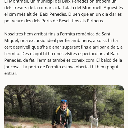
El Montmell, un municipi del Baix Penedès on trobem un
dels tresors de la comarca: la Talaia del Montmell. Aquest és
el cim més alt del Baix Penedès. Diuen que en un dia clar es
pot veure des dels Ports de Beseit fins als Pirineus.
Nosaltres hem arribat fins a l'ermita romànica de Sant
Miquel, una excursió ideal per fer amb nens, això sí, hi ha
cert desnivell que s'ha d'anar superant fins a arribar a dalt, a
l'ermita. Des d'aquí hi ha unes visites espectaculars al Baix
Penedès, de fet, l'ermita també es coneix com 'El balcó de la
Joncosa'. La porta de l'ermita estava oberta i hi hem pogut
entrar.