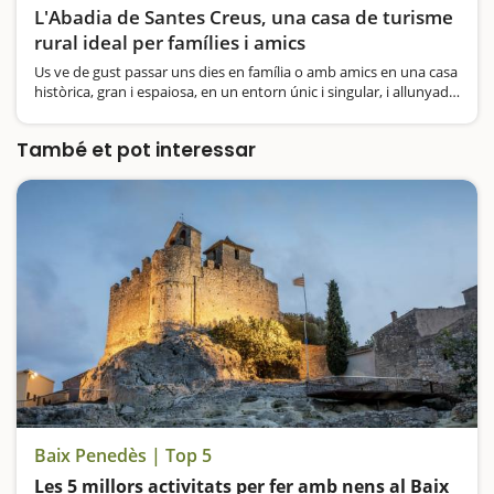
L'Abadia de Santes Creus, una casa de turisme
rural ideal per famílies i amics
Us ve de gust passar uns dies en família o amb amics en una casa
històrica, gran i espaiosa, en un entorn únic i singular, i allunyada
de les aglomeracions?Us presentem la Casa Rural l'Abadia de
Santes Creus, un allotjament situat…
També et pot interessar
Baix Penedès | Top 5
Les 5 millors activitats per fer amb nens al Baix