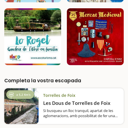
Completa la vostra escapada
a 5,2 Km's
Torrelles de Foix
Les Dous de Torrelles de Foix
Si busqueu un lloc tranquil, apartat de les
aglomeracions, amb possibilitat de fer una
caminadeta suau i assequible per fer en
família, amb zona de pícnic i alhora en un