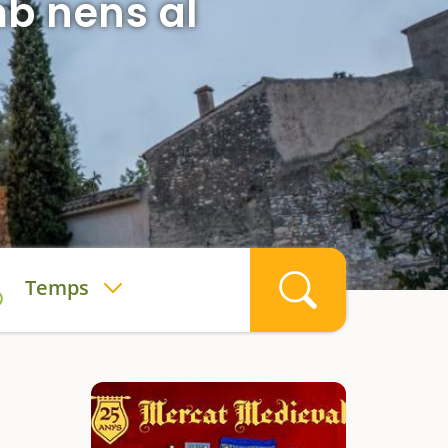
mb nens al
Temps