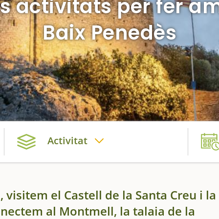
rs activitats per fer a
Baix Penedès
Activitat
visitem el Castell de la Santa Creu i la
nnectem al Montmell, la talaia de la