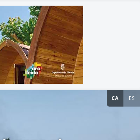
CA
ES