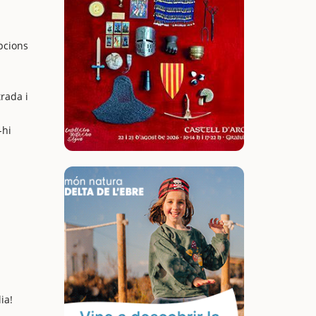
opcions
rada i
-hi
ia!