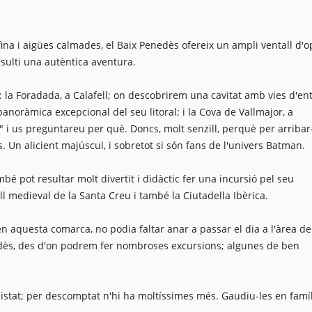
fina i aigües calmades, el Baix Penedès ofereix un ampli ventall d'
sulti una autèntica aventura.
 la Foradada, a Calafell; on descobrirem una cavitat amb vies d'ent
noràmica excepcional del seu litoral; i la Cova de Vallmajor, a
" i us preguntareu per què. Doncs, molt senzill, perquè per arribar
 Un alicient majúscul, i sobretot si són fans de l'univers Batman.
 pot resultar molt divertit i didàctic fer una incursió pel seu
ll medieval de la Santa Creu i també la Ciutadella Ibèrica.
 en aquesta comarca, no podia faltar anar a passar el dia a l'àrea de
enedès, des d'on podrem fer nombroses excursions; algunes de ben
tat; per descomptat n'hi ha moltíssimes més. Gaudiu-les en famíl