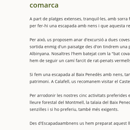
comarca
A part de platges extenses, tranquil·les, amb sorra 
per fer-hi una escapada amb nens i que aquesta re
Per això, us proposem anar d'excursió a dues coves:
sortida enmig d'un paisatge des d'on tindrem una pa
Albinyana. Nosaltres l'hem batejat com la "bat cova
hem de seguir un camí farcit de rat-penats vermells.
Si fem una escapada al Baix Penedès amb nens, també
patrimoni. A Calafell, us recomanem visitar el Caste
Per arrodonir les nostres cinc activitats preferides
lleure forestal del Montmell, la talaia del Baix P
senzilles i si ho preferiu, també més exigents.
Des d'Escapadaambnens us hem preparat aquest llis