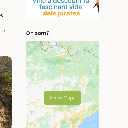
s
jar
On som?
Veure Mapa