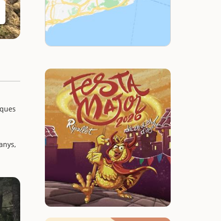
iques
anys,