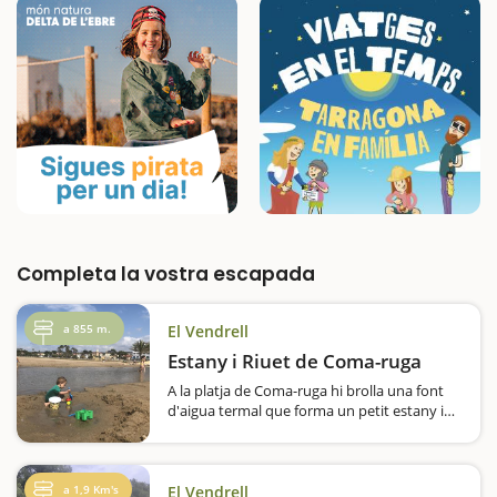
Completa la vostra escapada
a 855 m.
El Vendrell
Estany i Riuet de Coma-ruga
A la platja de Coma-ruga hi brolla una font
d'aigua termal que forma un petit estany i
un rierol que desemboca al mar, aptes per
banyar-s'hi tot l'any. L'espai és ideal per a les
famílies amb nens petits, ja que hi ha…
a 1,9 Km's
El Vendrell