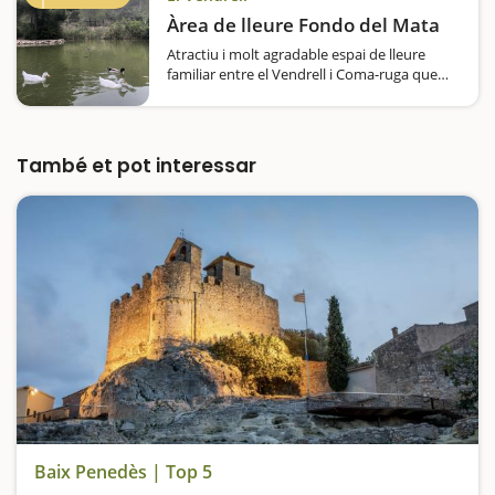
Àrea de lleure Fondo del Mata
Atractiu i molt agradable espai de lleure
familiar entre el Vendrell i Coma-ruga que
consta d'una àmplia àrea de pícnic sota una
gran pineda amb una vintena de taules,
barbacoes, piques amb aixetes
d'aigua.L'espai compta amb zona de
També et pot interessar
pàrquing…
Baix Penedès | Top 5