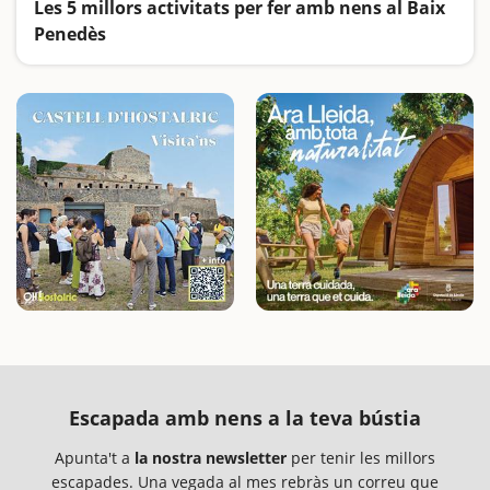
Les 5 millors activitats per fer amb nens al Baix
Penedès
Anem d'excursió a dues coves, visitem el Castell de la Santa Creu i la Ciutadella de Calafell i desconnectem al Montmell, la talaia de la comarca
Escapada amb nens a la teva bústia
Apunta't a
la nostra newsletter
per tenir les millors
escapades. Una vegada al mes rebràs un correu que