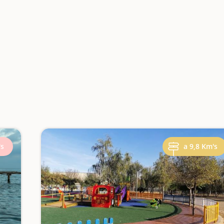
's
a 9,8 Km's