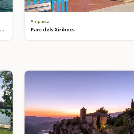
Amposta
Ruta per les muscleres de la Badia dels Alfacs
Parc dels Xiribecs