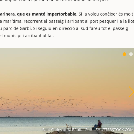
marinera, que es manté impertorbable
. Si la voleu conèixer és molt
arítima, recorrent el passeig i arribant al port pesquer i a la llot
iu parc de Garbí. Si seguiu en direcció al sud fareu tot el passeig
l municipi i arribant al far.
Sant Carles de la Ràpita. Foto: SHUTTERSTOCK.COM