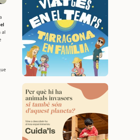
a
el
 al
e
que