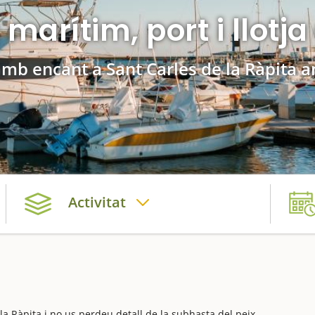
marítim, port i llotja
 amb encant a Sant Carles de la Ràpita 
Activitat
a Ràpita i no us perdeu detall de la subhasta del peix