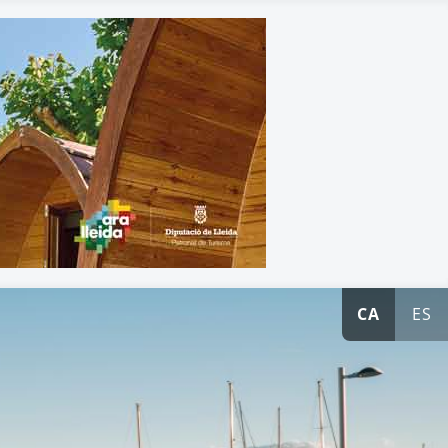
CA
ES