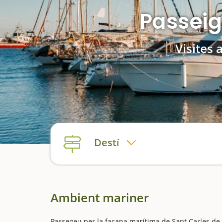
Passeig 
Visites
Destí
Ambient mariner
Passegeu per la façana marítima de Sant Carles de l