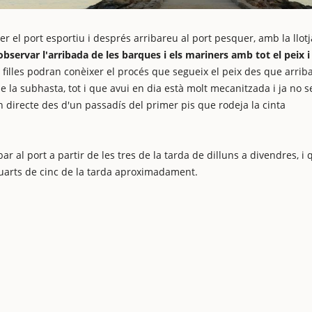
r el port esportiu i després arribareu al port pesquer, amb la llotj
bservar l'arribada de les barques i els mariners amb tot el peix i 
s i filles podran conèixer el procés que segueix el peix des que arriba
 la subhasta, tot i que avui en dia està molt mecanitzada i ja no s
n directe des d'un passadís del primer pis que rodeja la cinta
 al port a partir de les tres de la tarda de dilluns a divendres, i 
 quarts de cinc de la tarda aproximadament.