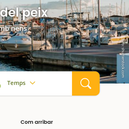
 del peix
amb nens
foto: shutterstock.com
Temps
Com arribar