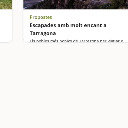
Propostes
Escapades amb molt encant a
Tarragona
Els pobles més bonics de Tarragona per viatjar en família