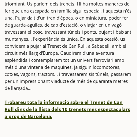
triomfant. Us parlem dels trenets. Hi ha moltes maneres de
fer que una escapada en família sigui especial, i aquesta n'és
una. Pujar dalt d'un tren d'època, o en miniatura, poder fer
de guarda-agulles, de cap d'estació, o viatjar en un vagó
travessant el bosc, travessant túnels i ponts, pujant i baixant
muntanyes... l'experiència és única. En aquesta ocasió, us
convidem a pujar al Trenet de Can Rull, a Sabadell, amb el
circuit més llarg d'Europa. Gaudirem d'una aventura
esplèndida i contemplarem tot un univers ferroviari amb
més d'una vintena de màquines, ja siguin locomotores,
cotxes, vagons, tractors... i travessarem sis túnels, passarem
per un impressionant viaducte de més de quaranta metres
de llargada...
Trobareu tota la informació sobre el Trenet de Can
Rull dins de la llista dels 10 trenets més espectaculars
a prop de Barcelona.