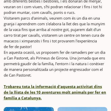
amb diferents bèsties i bestioles, i els donaran de menjar,
veuran on i com viuen, s'hi podran relacionar i fins i tot hi
podran muntar, com cavalls, ponis o rucs.
Visitarem parcs d'animals, veurem com és un dia en una
granja i aprendrem com s'elabora la llet des que la munyim
de la vaca fins que arriba al nostre got, pujarem dalt d'un
carro tirat per cavalls, visitarem un centre on tenen cura de
macacos i ximpanzès i fins i tot provarem l'experiència
de fer de pastor!
En aquesta ocasió, us proposem fer de ramaders per un dia
a Can Pastoret, als Pirineus de Girona. Una jornada que ens
permetrà gaudir de la família, l’entorn i la natura i conèixer
de manera personalitzada un projecte engrescador com el
de Can Pastoret.
Trobareu tota la informació d'aquesta activitat dins
de la llista de les 10 aventures molt animals per fer en
família a Catalunya.