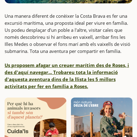
Una manera diferent de conèixer la Costa Brava es fer una
excursió marítima, una proposta ideal per viure en família.
Us podeu desplaçar d'un poble a l'altre, visitar cales que
només descobrireu si hi arribeu en vaixell, arribar fins les
Illes Medes o observar el fons marí amb els vaixells de visió
submarina. Tota una aventura per compartir en família.
Us proposem afagar un creuer marítim des de Roses, i
des d'aquí navegar... Trobareu tota la informació
d'aquesta aventura dins de la llista les 5 millors
activitats per fer en família a Roses.