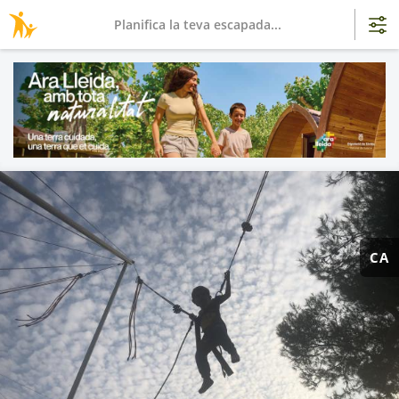
Planifica la teva escapada...
CA