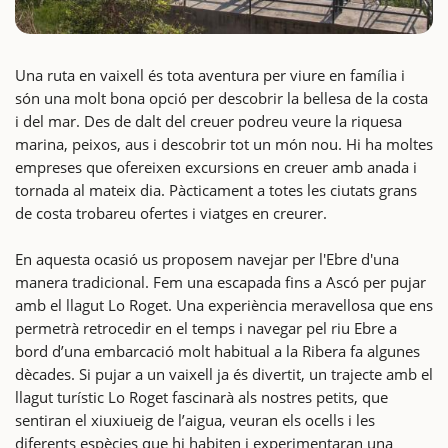
Una ruta en vaixell és tota aventura per viure en família i
són una molt bona opció per descobrir la bellesa de la costa
i del mar. Des de dalt del creuer podreu veure la riquesa
marina, peixos, aus i descobrir tot un món nou. Hi ha moltes
empreses que ofereixen excursions en creuer amb anada i
tornada al mateix dia. Pàcticament a totes les ciutats grans
de costa trobareu ofertes i viatges en creurer.
En aquesta ocasió us proposem navejar per l'Ebre d'una
manera tradicional. Fem una escapada fins a Ascó per pujar
amb el llagut Lo Roget. Una experiència meravellosa que ens
permetrà retrocedir en el temps i navegar pel riu Ebre a
bord d’una embarcació molt habitual a la Ribera fa algunes
dècades. Si pujar a un vaixell ja és divertit, un trajecte amb el
llagut turístic Lo Roget fascinarà als nostres petits, que
sentiran el xiuxiueig de l’aigua, veuran els ocells i les
diferents espècies que hi habiten i experimentaran una