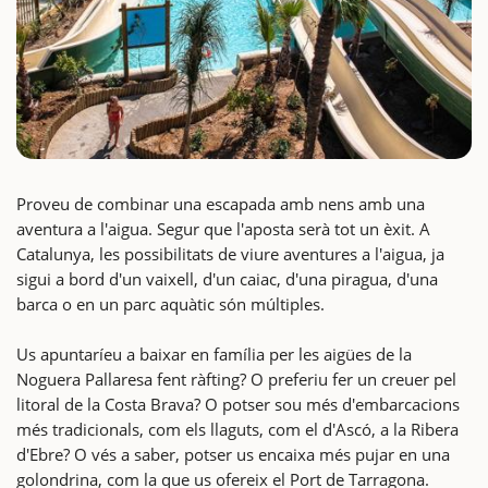
Proveu de combinar una escapada amb nens amb una
aventura a l'aigua. Segur que l'aposta serà tot un èxit. A
Catalunya, les possibilitats de viure aventures a l'aigua, ja
sigui a bord d'un vaixell, d'un caiac, d'una piragua, d'una
barca o en un parc aquàtic són múltiples.
Us apuntaríeu a baixar en família per les aigües de la
Noguera Pallaresa fent ràfting? O preferiu fer un creuer pel
litoral de la Costa Brava? O potser sou més d'embarcacions
més tradicionals, com els llaguts, com el d'Ascó, a la Ribera
d'Ebre? O vés a saber, potser us encaixa més pujar en una
golondrina, com la que us ofereix el Port de Tarragona.