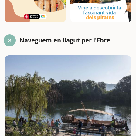
Naveguem en llagut per l'Ebre
8