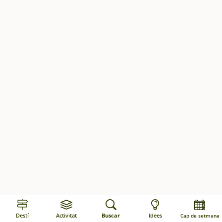
Destí
Activitat
Buscar
Idees
Cap de setmana