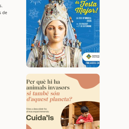
s.
s de