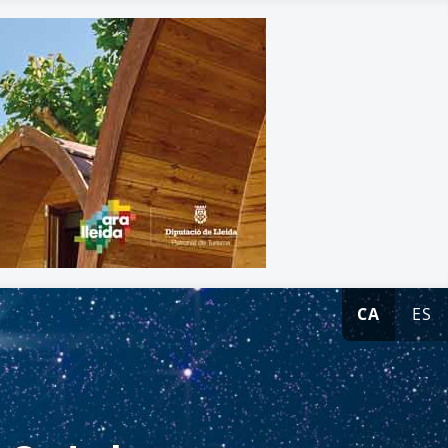
CA
ES