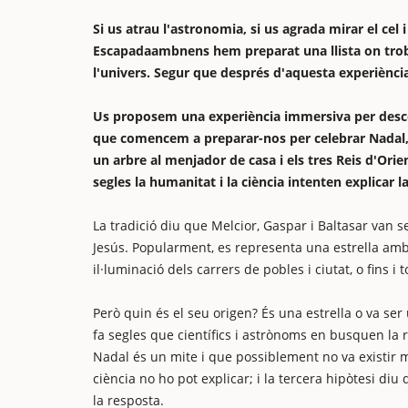
Si us atrau l'astronomia, si us agrada mirar el cel 
Escapadaambnens hem preparat una llista on trob
l'univers. Segur que després d'aquesta experiènci
Us proposem una experiència immersiva per descob
que comencem a preparar-nos per celebrar Nadal, 
un arbre al menjador de casa i els tres Reis d'Orie
segles la humanitat i la ciència intenten explicar l
La tradició diu que Melcior, Gaspar i Baltasar van 
Jesús. Popularment, es representa una estrella amb 
il·luminació dels carrers de pobles i ciutat, o fins 
Però quin és el seu origen? És una estrella o va ser
fa segles que científics i astrònoms en busquen la r
Nadal és un mite i que possiblement no va existir ma
ciència no ho pot explicar; i la tercera hipòtesi diu
la resposta.