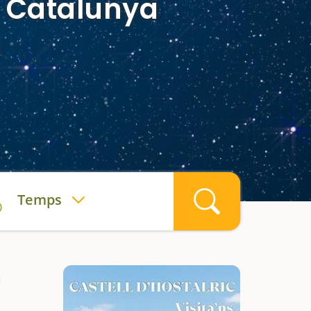
e Catalunya
s
Temps
a