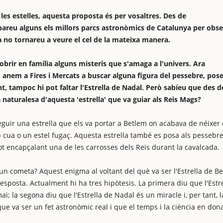
i les estelles, aquesta proposta és per vosaltres. Des de
areu alguns els millors parcs astronòmics de Catalunya per obse
a no tornareu a veure el cel de la mateixa manera.
rir en família alguns misteris que s'amaga a l'univers. Ara
anem a Fires i Mercats a buscar alguna figura del pessebre, po
nt, tampoc hi pot faltar l'Estrella de Nadal. Però sabíeu que des d
a naturalesa d'aquesta 'estrella' que va guiar als Reis Mags?
seguir una estrella que els va portar a Betlem on acabava de néixer 
cua o un estel fugaç. Aquesta estrella també es posa als pessebres
i tot encapçalant una de les carrosses dels Reis durant la cavalcada.
 un cometa? Aquest enigma al voltant del què va ser l'Estrella de B
esposta. Actualment hi ha tres hipòtesis. La primera diu que l'Estr
i; la segona diu que l'Estrella de Nadal és un miracle i, per tant, l
 que va ser un fet astronòmic real i que el temps i la ciència en don