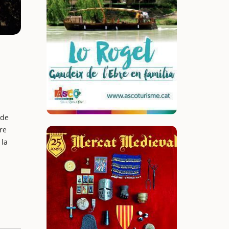
 de
re
 la