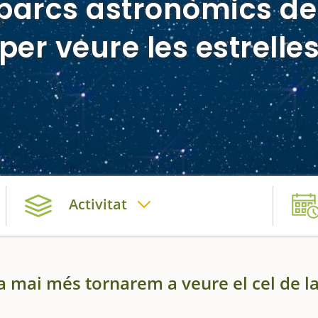
s parcs astronòmics d
per veure les estrelle
Activitat
 mai més tornarem a veure el cel de l