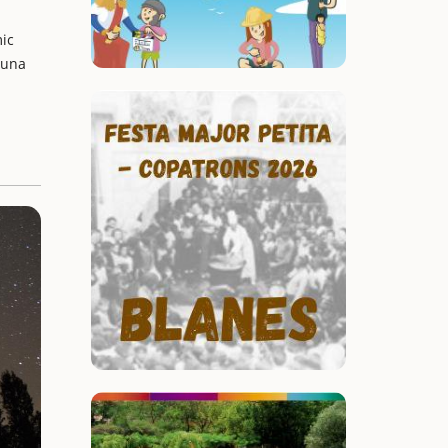
mic
'una