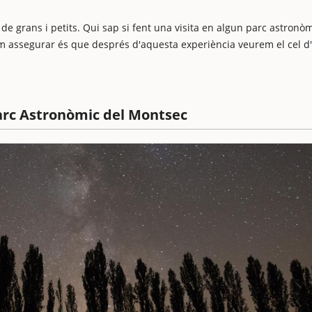
t de grans i petits. Qui sap si fent una visita en algun parc astronò
dem assegurar és que després d'aquesta experiència veurem el cel d
 Parc Astronòmic del Montsec