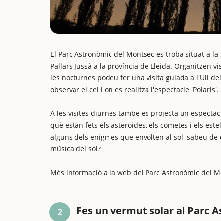
El Parc Astronòmic del Montsec es troba situat a la
Pallars Jussà a la província de Lleida. Organitzen v
les nocturnes podeu fer una visita guiada a l'Ull 
observar el cel i on es realitza l'espectacle 'Polari
A les visites diürnes també es projecta un espectacl
què estan fets els asteroides, els cometes i els est
alguns dels enigmes que envolten al sol: sabeu de q
música del sol?
Més informació a la web del Parc Astronòmic del 
Fes un vermut solar al Parc 
2