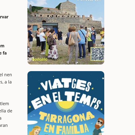
rvar
sem
e fa
el nen
, a la
etlem
ella de
a
aran