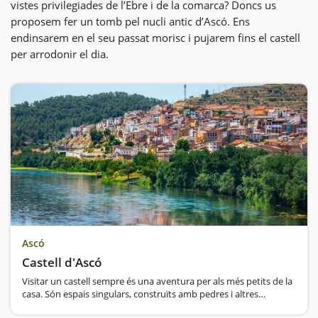
vistes privilegiades de l’Ebre i de la comarca? Doncs us
proposem fer un tomb pel nucli antic d’Ascó. Ens
endinsarem en el seu passat morisc i pujarem fins el castell
per arrodonir el dia.
Ascó
Castell d'Ascó
Visitar un castell sempre és una aventura per als més petits de la
casa. Són espais singulars, construïts amb pedres i altres
materials diferents als actuals i gairebé sempre amb formes