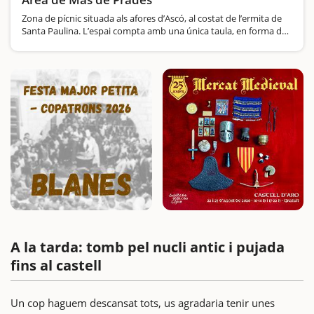
Zona de pícnic situada als afores d’Ascó, al costat de l’ermita de
Santa Paulina. L’espai compta amb una única taula, en forma de
mitja lluna, però és molt gran. Hi ha quatre barbacoes i just al…
A la tarda: tomb pel nucli antic i pujada
fins al castell
Un cop haguem descansat tots, us agradaria tenir unes