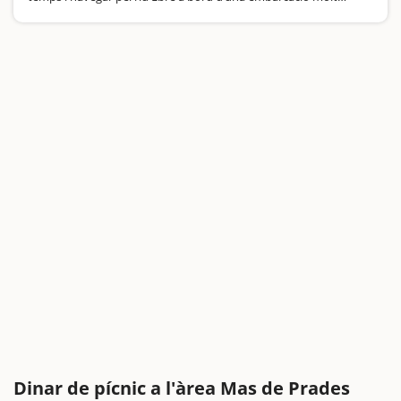
habitual a la Ribera fa algunes dècades. Si pujar a un vaixell ja és
divertit, un trajecte…
Dinar de pícnic a l'àrea Mas de Prades