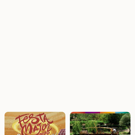
capritxoses, amb llegendes i històries…