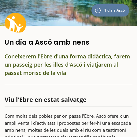
1 dia a Ascó
Un dia a Ascó amb nens
Coneixerem l'Ebre d'una forma didàctica, farem
un passeig per les illes d'Ascó i viatjarem al
passat morisc de la vila
Viu l'Ebre en estat salvatge
Com molts dels pobles per on passa l’Ebre, Ascó ofereix un
ampli ventall d’activitats i propostes per fer-hi una escapada
amb nens, moltes de les quals amb el riu com a testimoni
principal, i que permetran als vostres fills conèixer la