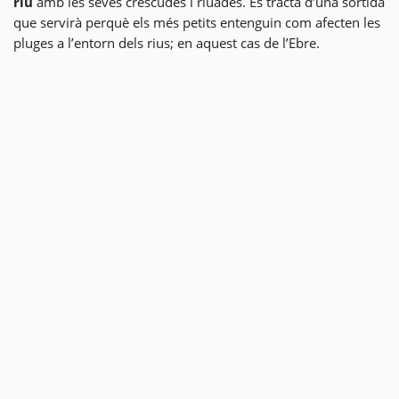
riu
amb les seves crescudes i riuades. Es tracta d’una sortida
que servirà perquè els més petits entenguin com afecten les
pluges a l’entorn dels rius; en aquest cas de l’Ebre.