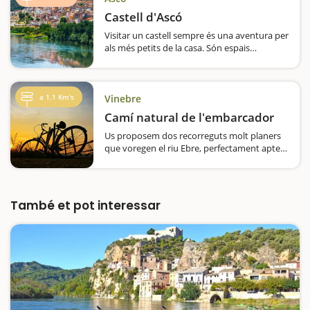
Castell d'Ascó
Visitar un castell sempre és una aventura per
als més petits de la casa. Són espais
singulars, construïts amb pedres i altres
materials diferents als actuals i gairebé
sempre amb formes capritxoses, amb
llegendes i històries…
a 1,1 Km's
Vinebre
Camí natural de l'embarcador
Us proposem dos recorreguts molt planers
que voregen el riu Ebre, perfectament aptes
per fer en família, ja sigui a peu o en bicicleta.
És un trajecte molt familiar, envoltat de
l’atmosfera plàcida que ens dona la
proximitat…
També et pot interessar