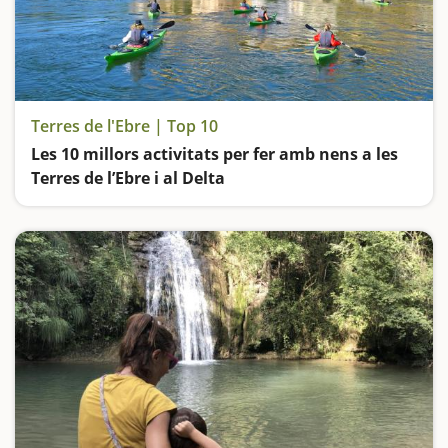
Terres de l'Ebre | Top 10
Les 10 millors activitats per fer amb nens a les
Terres de l’Ebre i al Delta
El riu Ebre, les vies verdes, els parcs naturals, les coves i els castells… La Catalunya sud és un destí ideal per visitar en família