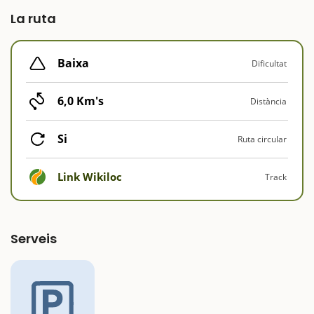
La ruta
Baixa
Dificultat
6,0 Km's
Distància
Si
Ruta circular
Link Wikiloc
Track
Serveis