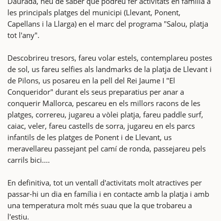
Daurada, heu de saber que podreu fer activitats en família a
les principals platges del municipi (Llevant, Ponent,
Capellans i la Llarga) en el marc del programa "Salou, platja
tot l'any".
Descobrireu tresors, fareu volar estels, contemplareu postes
de sol, us fareu selfies als landmarks de la platja de Llevant i
de Pilons, us posareu en la pell del Rei Jaume I "El
Conqueridor" durant els seus preparatius per anar a
conquerir Mallorca, pescareu en els millors racons de les
platges, correreu, jugareu a vòlei platja, fareu paddle surf,
caiac, veler, fareu castells de sorra, jugareu en els parcs
infantils de les platges de Ponent i de Llevant, us
meravellareu passejant pel camí de ronda, passejareu pels
carrils bici....
En definitiva, tot un ventall d'activitats molt atractives per
passar-hi un dia en família i en contacte amb la platja i amb
una temperatura molt més suau que la que trobareu a
l'estiu.