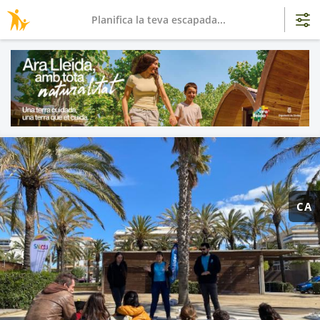
Planifica la teva escapada...
CA