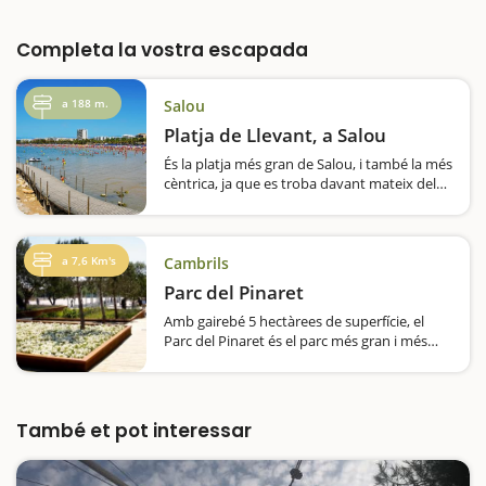
Completa la vostra escapada
a 188 m.
Salou
Platja de Llevant, a Salou
És la platja més gran de Salou, i també la més
cèntrica, ja que es troba davant mateix del
passeig Jaume I, la principal artèria del
municipi i escenari de diferents
esdeveniments lúdics, culturals i familiars…
a 7,6 Km's
Cambrils
Parc del Pinaret
Amb gairebé 5 hectàrees de superfície, el
Parc del Pinaret és el parc més gran i més
nou de Cambrils i un lloc ideal per fer una
parada durant l’estada que feu al municipi.
Està estructurat en…
També et pot interessar