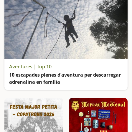
Aventures | top 10
10 escapades plenes d’aventura per descarregar
adrenalina en família
Explorem coves, entrem dins d'unes trinxeres, viatgem en trenet, fem un creuer per la Costa Brava i ens divertim als parcs aquàtics... Us proposem moltes aventures per viure en família