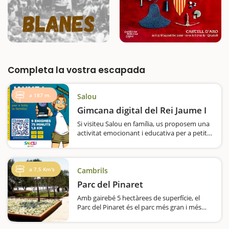
Completa la vostra escapada
a 187 m.
Salou
Gimcana digital del Rei Jaume I
Si visiteu Salou en família, us proposem una
activitat emocionant i educativa per a petits i
grans: una gimcana històrica que us portarà
a descobrir els espais des d’on el rei Jaume I
"El Conqueridor" va planificar…
a 7,5 Km's
Cambrils
Parc del Pinaret
Amb gairebé 5 hectàrees de superfície, el
Parc del Pinaret és el parc més gran i més
nou de Cambrils i un lloc ideal per fer una
parada durant l’estada que feu al municipi.