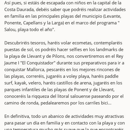
Así pues, si estáis de escapada con niños en la capital de la
Costa Daurada, debéis saber que podréis realizar actividades
en familia en las principales playas del municipio (Levante,
Ponente, Capellans y la Larga) en el marco del programa "
Salou, playa todo el año".
Descubriréis tesoros, haréis volar ecometas, contemplaréis
puestas de sol, os podréis hacer selfies en los landmarks de
la playa de Llevant y de Pilons, nos convertiremos en el Rey
Jaume I "El Conquistador" durante sus preparativos para ir a
conquistar Mallorca, pescaréis en los mejores rincones de
las playas, correréis, jugaréis a voley playa, haréis paddle
surf, kayak, velero, haréis castillos de arena, jugaréis en los
parques infantiles de las playas de Ponent y de Llevant,
conoceréis la riqqueza del litoral salouense paseando por el
camino de ronda, pedalearemos por los carriles bici...
En definitiva, todo un abanico de actividades muy atractivas
para pasar un día en familia y en contacto con la playa y con
una temperatura mucho más suave que la que encontraréis