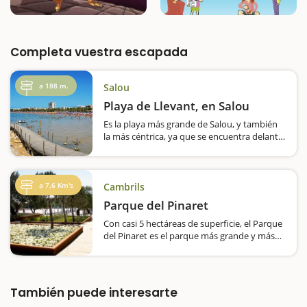
Completa vuestra escapada
a 188 m.
Salou
Playa de Llevant, en Salou
Es la playa más grande de Salou, y también
la más céntrica, ya que se encuentra delante
mismo del paseo Jaume I, la principal arteria
del municipio y escenario de diferentes
eventos lúdicos, culturales y familiares
durante…
a 7,6 Km's
Cambrils
Parque del Pinaret
Con casi 5 hectáreas de superficie, el Parque
del Pinaret es el parque más grande y más
nuevo de Cambrils y un lugar ideal para
hacer una parada durante la estancia que
hagáis en el municipio. Está estructurado…
También puede interesarte